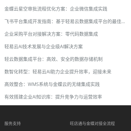
金蝶云星空审批流程优化方案：企业微信集成实践
飞书平台集成开发指南：基于轻易云数据集成平台的最佳实践
企业采购平台对接解决方案：零代码数据集成
轻易云AI技术发展与企业级AI解决方案
轻云数据集成平台：高效、安全的数据存储机制
数智化转型：轻易云AI助力企业提升效率，迎接未来
高效整合：WMS系统与金蝶云的无缝集成实践
有效搭建企业AI知识库：提升竞争力与运营效率
服务支持
旺店通与金蝶对接全流程