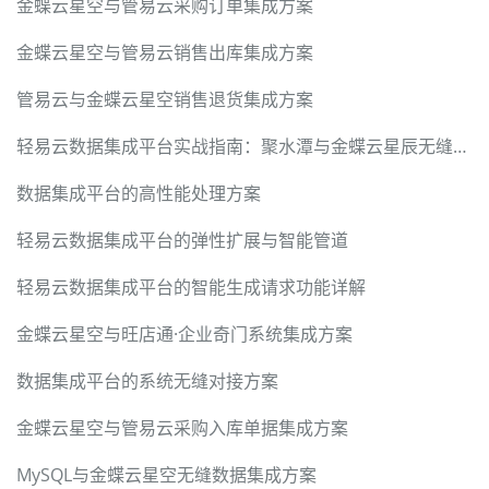
金蝶云星空与管易云采购订单集成方案
金蝶云星空与管易云销售出库集成方案
管易云与金蝶云星空销售退货集成方案
轻易云数据集成平台实战指南：聚水潭与金蝶云星辰无缝对接
数据集成平台的高性能处理方案
轻易云数据集成平台的弹性扩展与智能管道
轻易云数据集成平台的智能生成请求功能详解
金蝶云星空与旺店通·企业奇门系统集成方案
数据集成平台的系统无缝对接方案
金蝶云星空与管易云采购入库单据集成方案
MySQL与金蝶云星空无缝数据集成方案