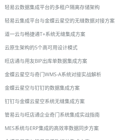
轻易云数据集成平台的多租户隔离存储架构
轻易云集成平台与金蝶云星空的无缝数据对接方案
道一云与畅捷通T+系统无缝集成方案
云原生架构的5个高可用设计模式
旺店通与用友BIP出库单数据集成方案
金蝶云星空与奇门WMS-A系统对接实战解析
金蝶云星空与钉钉的数据集成方案
钉钉与金蝶云星空系统无缝集成方案
管易云与旺店通企业奇门系统集成实战指南
MES系统与ERP集成的高效率数据同步方案