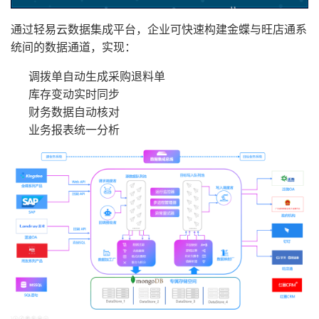
通过轻易云数据集成平台，企业可快速构建金蝶与旺店通系
统间的数据通道，实现：
调拨单自动生成采购退料单
库存变动实时同步
财务数据自动核对
业务报表统一分析