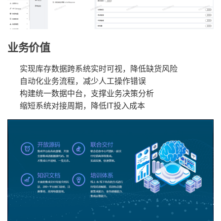
业务价值
实现库存数据跨系统实时可视，降低缺货风险
自动化业务流程，减少人工操作错误
构建统一数据中台，支撑业务决策分析
缩短系统对接周期，降低IT投入成本