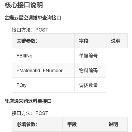
核心接口说明
金蝶云星空调拨单查询接口
接口方法：POST
关键参数：
字段
说明
FBillNo
单据编号
FMaterialId_FNumber
物料编码
FQty
调拨数量
旺店通采购退料单接口
接口方法：POST
必填参数：
字段
说明