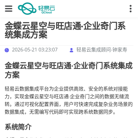
金蝶云星空与旺店通·企业奇门系
统集成方案
2026-05-21 03:23:07
轻易云集成顾问-钟家寿
金蝶云星空与旺店通·企业奇门系统集成
方案
轻易云数据集成平台为企业提供高效、安全的系统对接能
力，实现金蝶云星空与旺店通·企业奇门之间的数据无缝流
转。通过可视化配置界面，用户可快速完成复杂业务场景的
数据集成，无需编写代码即可实现跨系统数据同步。
系统简介