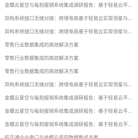
金蝶云星空与每刻报销系统集成调研报告：基于轻易云平台的数据管道构建
异构系统接口无缝对接：跨境电商基于轻易云实现领星与金蝶云星空财务合规落地
异构系统接口无缝对接：跨境电商基于轻易云实现领星与金蝶云星空财务合规落地
零售行业数据集成的高效解决方案
零售行业数据集成的高效解决方案
零售行业数据集成的高效解决方案
异构系统接口无缝对接：跨境电商基于轻易云实现领星与金蝶云星空财务合规落地
金蝶云星空与每刻报销系统集成调研报告：基于轻易云平台的数据管道构建
金蝶云星空与每刻报销系统集成调研报告：基于轻易云平台的数据管道构建
金蝶云星空与每刻报销系统集成调研报告：基于轻易云平台的数据管道构建
旺店通企业奇门与金蝶云星空数据集成方案