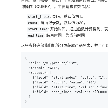
首先，我们需要了解如何配置和调用该接口。根据
询操作（QUERY）。主要请求参数包括：
: 页码，默认值为1。
start_index
: 每页记录数，默认值为20。
count
: 开始时间，通过函数计算得到，
start_time
: 结束时间，为当前时间。
end_time
这些参数确保我们能够分页获取产品列表，并且可
{

  "api": "/v1/product/list",

  "method": "GET",

  "request": [

    {"field": "start_index", "value": "1"},

    {"field": "count", "value": "20"},

    {"field": "start_time", "value": "_func
    {"field": "end_time", "value": "{{CURRE
  ]

}