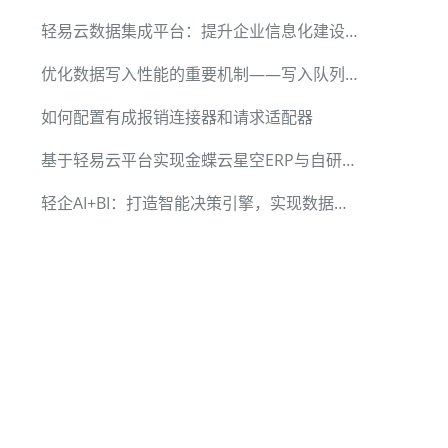
轻易云数据集成平台：提升企业信息化建设效率
优化数据写入性能的重要机制——写入队列池
如何配置有成报销连接器和请求适配器
基于轻易云平台实现金蝶云星空ERP与自研MES系统的数据集成
轻企AI+BI：打造智能决策引擎，实现数据驱动未来
,
