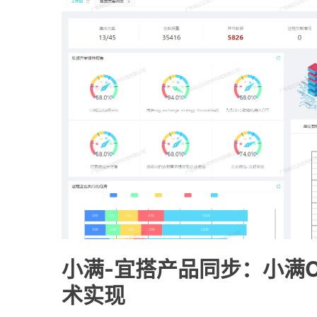
小满-宜搭产品同步：小满O
术实现