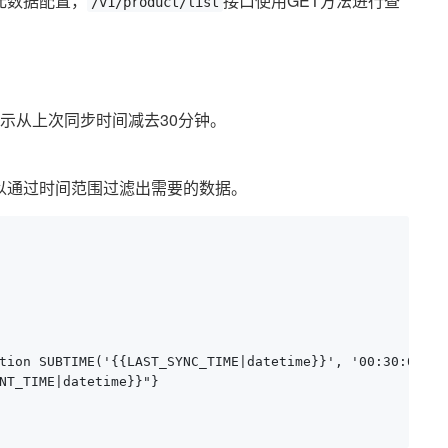
元数据配置，
接口使用GET方法进行查
/v1/product/list
表示从上次同步时间减去30分钟。
以通过时间范围过滤出需要的数据。
tion SUBTIME('{{LAST_SYNC_TIME|datetime}}', '00:30:01')"}
NT_TIME|datetime}}"}
