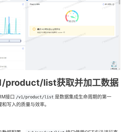
product/list获取并加工数据
RM接口
是数据集成生命周期的第一
/v1/product/list
理和写入的质量与效率。