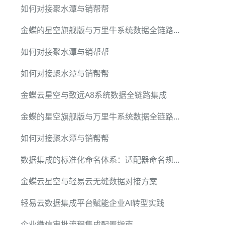
如何对接聚水潭与销帮帮
金蝶的星空旗舰版与万里牛系统数据全链路集成
如何对接聚水潭与销帮帮
如何对接聚水潭与销帮帮
金蝶云星空与致远A8系统数据全链路集成
金蝶的星空旗舰版与万里牛系统数据全链路集成
如何对接聚水潭与销帮帮
数据集成的标准化命名体系：适配器命名规则解析
金蝶云星空与轻易云无缝数据对接方案
轻易云数据集成平台赋能企业AI转型实践
企业微信审批流程集成配置指南