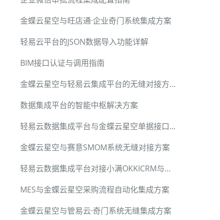
金蝶云星空与旺店通·企业奇门系统集成方案
轻易云平台的JSON数据导入功能详解
BIM接口认证与调用指南
金蝶云星空与轻易云集成平台的无缝对接方案
数据集成平台的智能中枢解决方案
轻易云数据集成平台与金蝶云星空单据接口无缝对接方案
金蝶云星空与赛意SMOM系统无缝对接方案
轻易云数据集成平台对接小满OKKICRM与金蝶云星空
MES与金蝶云星空采购流程自动化集成方案
金蝶云星空与管易云·奇门系统无缝集成方案