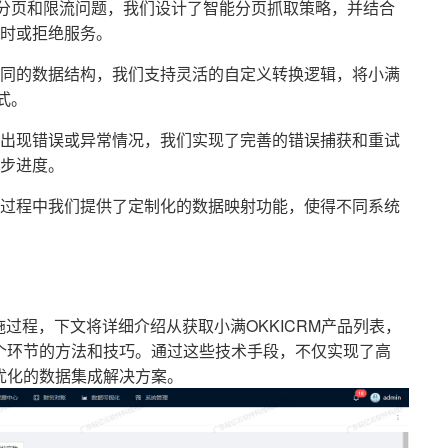
存在分页和限流问题，我们设计了智能分页抓取策略，并结合
时或拒绝服务。
同的数据结构，我们支持灵活的自定义转换逻辑，将小满
式。
出现错误或异常情况，我们实现了完善的错误捕获和重试
步进度。
过程中我们提供了定制化的数据映射功能，使得不同系统
施过程，下文将详细介绍从获取小满OKKICRM产品列表，
个环节的方法和技巧。通过这些技术手段，不仅实现了高
优化的数据集成解决方案。