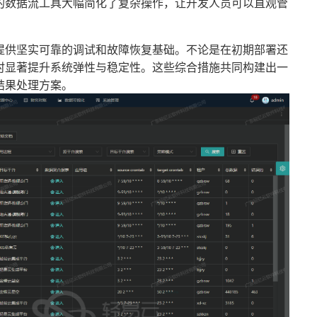
的数据流工具大幅简化了复杂操作，让开发人员可以直观管
提供坚实可靠的调试和故障恢复基础。不论是在初期部署还
时显著提升系统弹性与稳定性。这些综合措施共同构建出一
结果处理方案。