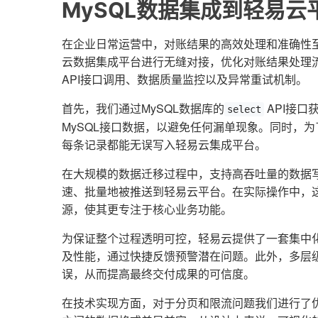
MySQL数据集成到轻易
在企业日常运营中，对账结果的高效处理和准确性至
云数据集成平台进行无缝对接，优化对账结果处理
API接口调用、数据质量监控以及异常重试机制。
首先，我们通过MySQL数据库的
API接
select
MySQL接口数据，以避免任何漏单现象。同时，
每条记录都能无误写入轻易云集成平台。
在大规模的数据迁移过程中，支持高吞吐量的数据
速、批量地被推送到轻易云平台。在实际操作中，这
源，使其更专注于核心业务功能。
为保证整个过程透明可控，轻易云提供了一套集中
及性能，通过快捷反馈预警潜在问题。此外，多层
误，从而提高最终交付成果的可信度。
在技术实现方面，对于分页和限流问题我们进行了优