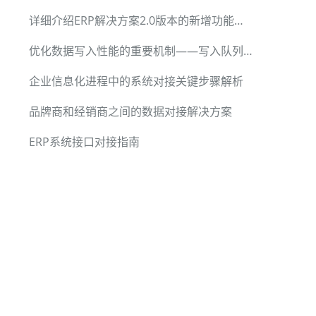
详细介绍ERP解决方案2.0版本的新增功能和优化
优化数据写入性能的重要机制——写入队列池
2)) = 0, '已核销', '异常')

企业信息化进程中的系统对接关键步骤解析
品牌商和经销商之间的数据对接解决方案
ERP系统接口对接指南