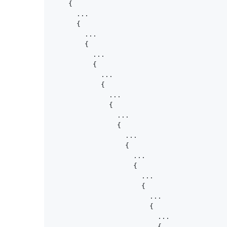
    {

      ...

      {

        ...

        {

          ...

          {

            ...

            {

              ...

              {

                ...

                {

                  ...

                  {

                    ...

                    {

                      ...

                      {

                        ...

                        {

                          ...

                          {
