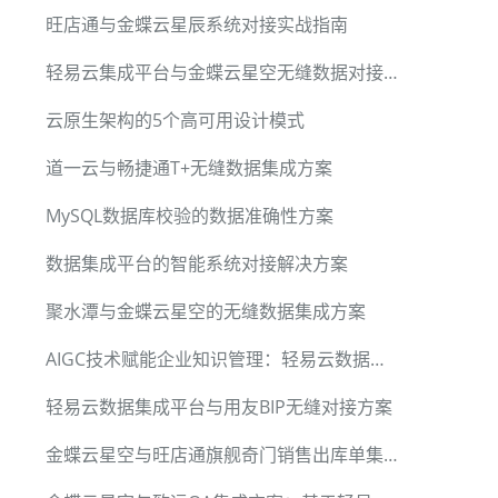
旺店通与金蝶云星辰系统对接实战指南
轻易云集成平台与金蝶云星空无缝数据对接方案
云原生架构的5个高可用设计模式
道一云与畅捷通T+无缝数据集成方案
MySQL数据库校验的数据准确性方案
数据集成平台的智能系统对接解决方案
聚水潭与金蝶云星空的无缝数据集成方案
AIGC技术赋能企业知识管理：轻易云数据集成平台的智能化实践
轻易云数据集成平台与用友BIP无缝对接方案
金蝶云星空与旺店通旗舰奇门销售出库单集成方案