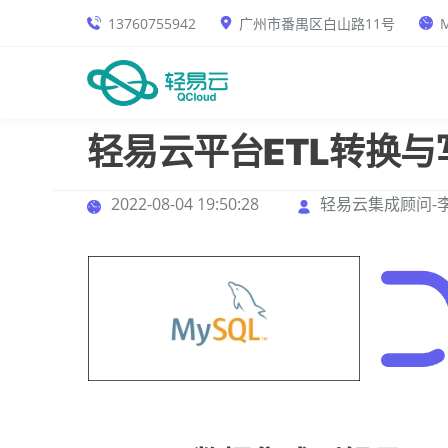
13760755942
广州市番禺区白山路11号
M
轻易云平台ETL转换
2022-08-04 19:50:28
轻易云集成顾问-