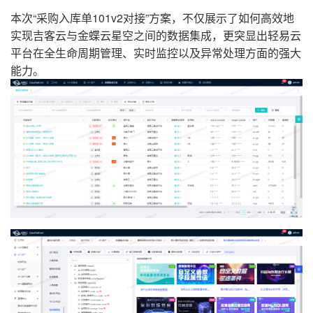
本次“采购入库单101v2对接”方案，不仅展示了如何高效地
实现吉客云与金蝶云星空之间的数据集成，更突显出轻易云
平台在全生命周期管理、实时监控以及异常处理方面的强大
能力。