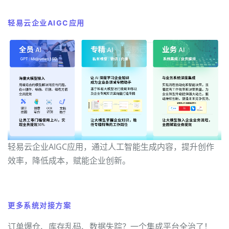
轻易云企业AIGC应用
轻易云企业AIGC应用，通过人工智能生成内容，提升创作
效率，降低成本，赋能企业创新。
更多系统对接方案
订单爆仓、库存乱码、数据失踪？一个集成平台全治了！