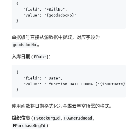
{

   "field": "FBillNo",

   "value": "{goodsdocNo}"

}
单据编号直接从源数据中提取，对应字段为
。
goodsdocNo
入库日期 (
)
：
FDate
{

   "field": "FDate",

   "value": "_function DATE_FORMAT('{inOutDate}',
}
使用函数将日期格式化为金蝶云星空所需的格式。
组织信息 (
,
,
FStockOrgId
FOwnerIdHead
)
：
FPurchaseOrgId