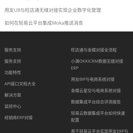
用友U8与旺店通无缝对接实现企业数字化管理
如何在轻易云平台集成Moka推送消息
服务支持
旺店通与金蝶对接全流程
服务支持
小满OKKICRM数据无缝对接
ERP
功能特性
用友BIP与电商系统对接
API接口文档大全
金蝶云星空与电商系统对接
解决方案
数据集成平台综合评测报告
监控中心
轻易云数据集成平台如何快速
经销商ERP对接
配置
基于轻易云平台实现用友ERP与