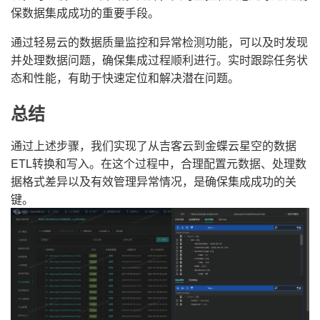
保数据集成成功的重要手段。
通过轻易云的数据质量监控和异常检测功能，可以及时发现
并处理数据问题，确保集成过程顺利进行。实时跟踪任务状
态和性能，有助于快速定位和解决潜在问题。
总结
通过上述步骤，我们实现了从吉客云到金蝶云星空的数据
ETL转换和写入。在这个过程中，合理配置元数据、处理数
据格式差异以及有效管理异常情况，是确保集成成功的关
键。