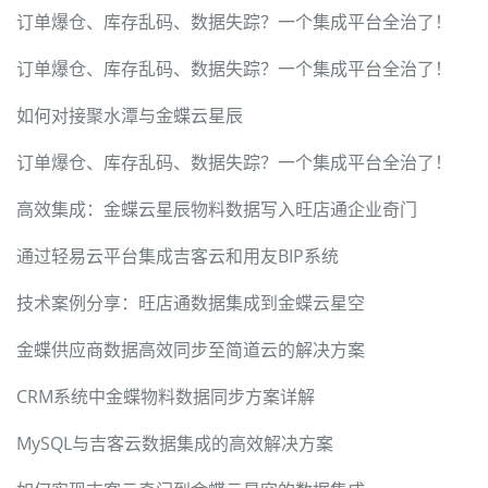
订单爆仓、库存乱码、数据失踪？一个集成平台全治了！
订单爆仓、库存乱码、数据失踪？一个集成平台全治了！
如何对接聚水潭与金蝶云星辰
订单爆仓、库存乱码、数据失踪？一个集成平台全治了！
高效集成：金蝶云星辰物料数据写入旺店通企业奇门
通过轻易云平台集成吉客云和用友BIP系统
技术案例分享：旺店通数据集成到金蝶云星空
金蝶供应商数据高效同步至简道云的解决方案
CRM系统中金蝶物料数据同步方案详解
MySQL与吉客云数据集成的高效解决方案