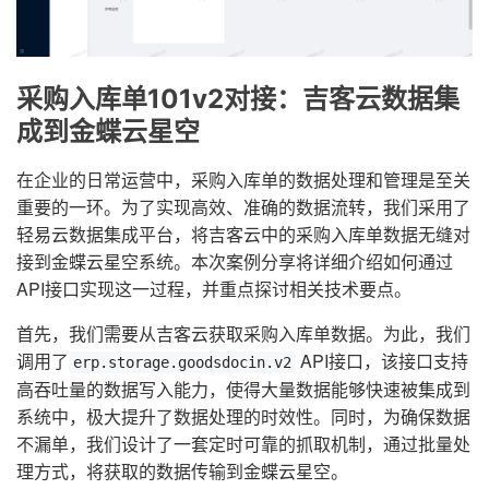
采购入库单101v2对接：吉客云数据集
成到金蝶云星空
在企业的日常运营中，采购入库单的数据处理和管理是至关
重要的一环。为了实现高效、准确的数据流转，我们采用了
轻易云数据集成平台，将吉客云中的采购入库单数据无缝对
接到金蝶云星空系统。本次案例分享将详细介绍如何通过
API接口实现这一过程，并重点探讨相关技术要点。
首先，我们需要从吉客云获取采购入库单数据。为此，我们
调用了
API接口，该接口支持
erp.storage.goodsdocin.v2
高吞吐量的数据写入能力，使得大量数据能够快速被集成到
系统中，极大提升了数据处理的时效性。同时，为确保数据
不漏单，我们设计了一套定时可靠的抓取机制，通过批量处
理方式，将获取的数据传输到金蝶云星空。