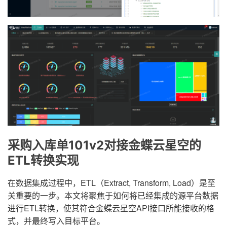
采购入库单101v2对接金蝶云星空的
ETL转换实现
在数据集成过程中，ETL（Extract, Transform, Load）是至
关重要的一步。本文将聚焦于如何将已经集成的源平台数据
进行ETL转换，使其符合金蝶云星空API接口所能接收的格
式，并最终写入目标平台。