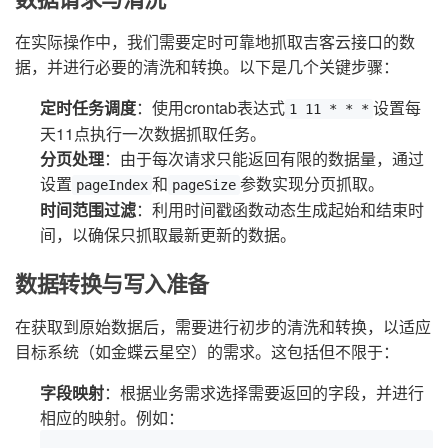
在实际操作中，我们需要定时可靠地抓取吉客云接口的数
据，并进行必要的清洗和转换。以下是几个关键步骤：
定时任务调度
：使用crontab表达式
设置每
1 11 * * *
天11点执行一次数据抓取任务。
分页处理
：由于每次请求只能返回有限的数据量，通过
设置
和
参数实现分页抓取。
pageIndex
pageSize
时间范围过滤
：利用时间戳函数动态生成起始和结束时
间，以确保只抓取最新更新的数据。
数据转换与写入准备
在获取到原始数据后，需要进行初步的清洗和转换，以适应
目标系统（如金蝶云星空）的需求。这包括但不限于：
字段映射
：根据业务需求选择需要返回的字段，并进行
相应的映射。例如：