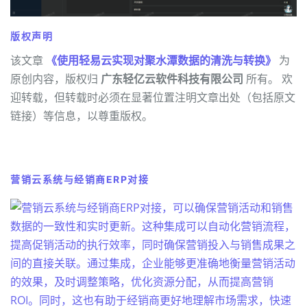
版权声明
该文章
《使用轻易云实现对聚水潭数据的清洗与转换》
为
原创内容，版权归
广东轻亿云软件科技有限公司
所有。 欢
迎转载，但转载时必须在显著位置注明文章出处（包括原文
链接）等信息，以尊重版权。
营销云系统与经销商ERP对接