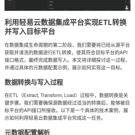
利用轻易云数据集成平台实现ETL转换
并写入目标平台
在数据集成生命周期的第二阶段，我们需要将已经从源平台
获取并清洗的数据进行ETL转换，使其符合目标平台的API
接口格式，最终完成数据写入。本文将详细探讨这一过程，
并通过具体的元数据配置示例，展示如何实现这一目标。
数据转换与写入过程
在ETL（Extract, Transform, Load）过程中，数据转换是关
键步骤。我们需要确保源数据经过适当的转换后，能够被目
标平台的API接口所接收。以下是一个具体的技术案例，展
示如何利用轻易云数据集成平台完成这一任务。
元数据配置解析