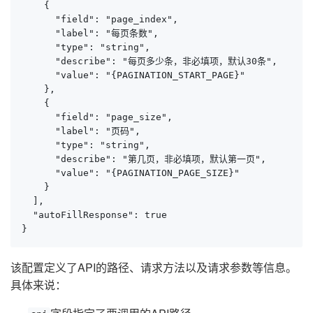
    {

      "field": "page_index",

      "label": "每页条数",

      "type": "string",

      "describe": "每页多少条，非必填项，默认30条",

      "value": "{PAGINATION_START_PAGE}"

    },

    {

      "field": "page_size",

      "label": "页码",

      "type": "string",

      "describe": "第几页，非必填项，默认第一页",

      "value": "{PAGINATION_PAGE_SIZE}"

    }

  ],

  "autoFillResponse": true

}
该配置定义了API的路径、请求方法以及请求参数等信息。
具体来说：