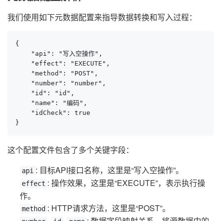
我们使用如下元数据配置来指导数据转换和写入过程：
{

    "api": "写入空操作",

    "effect": "EXECUTE",

    "method": "POST",

    "number": "number",

    "id": "id",

    "name": "编码",

    "idCheck": true

}
这个配置文件包含了多个关键字段：
: 目标API接口名称，这里是“写入空操作”。
api
: 操作效果，这里是“EXECUTE”，表示执行操
effect
作。
: HTTP请求方法，这里是“POST”。
method
,
,
: 数据字段映射关系，将源数据中的