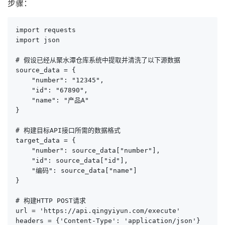
步骤：
import requests

import json

# 假设已经从聚水潭仓库系统中提取并清洗了以下源数据

source_data = {

    "number": "12345",

    "id": "67890",

    "name": "产品A"

}

# 构建目标API接口所需的数据格式

target_data = {

    "number": source_data["number"],

    "id": source_data["id"],

    "编码": source_data["name"]

}

# 构建HTTP POST请求

url = 'https://api.qingyiyun.com/execute'

headers = {'Content-Type': 'application/json'}
