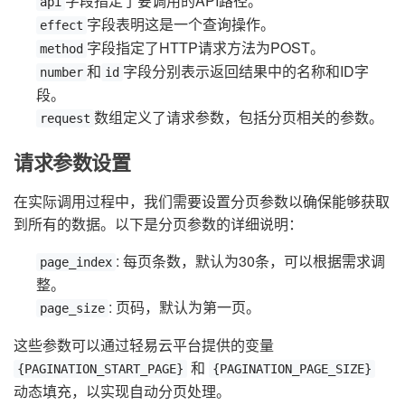
字段指定了要调用的API路径。
api
字段表明这是一个查询操作。
effect
字段指定了HTTP请求方法为POST。
method
和
字段分别表示返回结果中的名称和ID字
number
id
段。
数组定义了请求参数，包括分页相关的参数。
request
请求参数设置
在实际调用过程中，我们需要设置分页参数以确保能够获取
到所有的数据。以下是分页参数的详细说明：
: 每页条数，默认为30条，可以根据需求调
page_index
整。
: 页码，默认为第一页。
page_size
这些参数可以通过轻易云平台提供的变量
和
{PAGINATION_START_PAGE}
{PAGINATION_PAGE_SIZE}
动态填充，以实现自动分页处理。