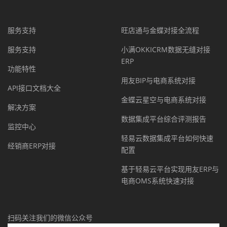
服务支持
旺店通与金蝶对接全流程
服务支持
小满OKKICRM数据无缝对接
ERP
功能特性
用友BIP与电商系统对接
API接口文档大全
金蝶云星空与电商系统对接
解决方案
数据集成平台综合评测报告
监控中心
轻易云数据集成平台如何快速
经销商ERP对接
配置
基于轻易云平台实现用友ERP与
电商OMS系统快速对接
扫码关注我们的微信公众号