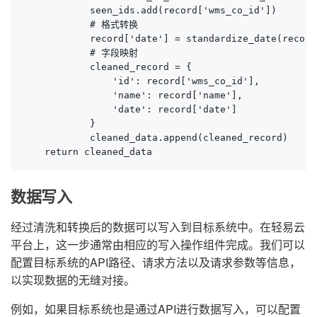
            seen_ids.add(record['wms_co_id'])

            # 格式转换

            record['date'] = standardize_date(record
            # 字段映射

            cleaned_record = {

                'id': record['wms_co_id'],

                'name': record['name'],

                'date': record['date']

            }

            cleaned_data.append(cleaned_record)

    return cleaned_data
数据写入
经过清洗和转换后的数据可以写入到目标系统中。在轻易云
平台上，这一步通常由相应的写入操作组件完成。我们可以
配置目标系统的API路径、请求方法以及请求参数等信息，
以实现数据的无缝对接。
例如，如果目标系统也是通过API进行数据写入，可以配置