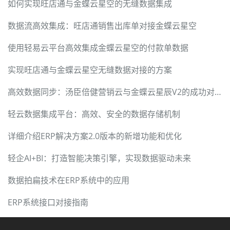
如何实现旺店通与金蝶云星空的无缝数据集成
数据流高效集成：旺店通销售出库单对接金蝶云星空
使用轻易云平台高效集成金蝶云星空的付款单数据
实现旺店通与金蝶云星空无缝数据对接的方案
高效数据同步：汤臣倍健营销云与金蝶云星辰V2的成功对接
轻云数据集成平台：高效、安全的数据存储机制
详细介绍ERP解决方案2.0版本的新增功能和优化
轻企AI+BI：打造智能决策引擎，实现数据驱动未来
数据拍扁技术在ERP系统中的应用
ERP系统接口对接指南