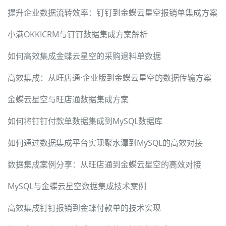
提升企业数据流转效率：钉钉到金蝶云星空报销单集成方案
小满OKKICRM与钉钉数据集成方案解析
如何高效集成金蝶云星空的采购退料单数据
高效集成：从旺店通·企业版到金蝶云星空的数据传输方案
金蝶云星空与旺店通数据集成方案
如何将钉钉付款单数据集成到MySQL数据库
如何通过数据集成平台实现聚水潭到MySQL的高效对接
数据集成案例分享：从旺店通到金蝶云星空的高效对接
MySQL与金蝶云星空数据集成技术案例
高效集成钉钉报销到金蝶付款单的技术实现