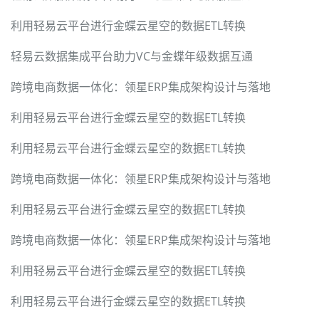
利用轻易云平台进行金蝶云星空的数据ETL转换
轻易云数据集成平台助力VC与金蝶年级数据互通
跨境电商数据一体化：领星ERP集成架构设计与落地
利用轻易云平台进行金蝶云星空的数据ETL转换
利用轻易云平台进行金蝶云星空的数据ETL转换
跨境电商数据一体化：领星ERP集成架构设计与落地
利用轻易云平台进行金蝶云星空的数据ETL转换
跨境电商数据一体化：领星ERP集成架构设计与落地
利用轻易云平台进行金蝶云星空的数据ETL转换
利用轻易云平台进行金蝶云星空的数据ETL转换