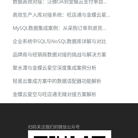
数据高效对接：泛微OA到金蝶云支付单自动化集成
高效生产入库对接系统：旺店通与金蝶云星空数据集成
MySQL数据集成案例：从采购订单到退货订单实现高效数据对接
企业系统中SQL与NoSQL数据库详解与对比
品牌商与经销商数据对接的挑战与解决方案
聚水潭与金蝶云星空深度集成案例分析
轻易云集成方案中的数据适配器功能解析
金蝶云星空与旺店通无缝对接方案解析
扫码关注我们的微信公众号