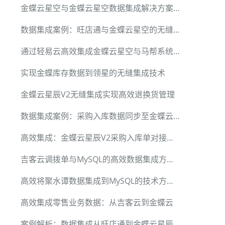
金蝶云星空与金蝶云星空数据集成解决方案案例分析
数据集成案例：旺店通与金蝶云星空的无缝对接
通过轻易云高效集成金蝶云星空与马帮系统案例
实现金蝶库存数据到领星的无缝集成技术
金蝶云星辰V2无缝集成实现高效退换货管理
数据集成案例：采购入库数据同步至金蝶云星空
高效集成：金蝶云星辰V2采购入库单对接旺店通·企业奇门
吉客云调拨单与MySQL的高效数据集成方案揭秘
高效将聚水谭数据集成到MySQL的技术方案解析
高效集成零售业务数据：从吉客云到金蝶云
案例解析：数据集成从旺店通到金蝶云星辰V2