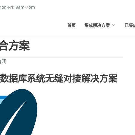
on-Fri: 9am-7pm
首页
集成解决方案
已集
合方案
曹润
数据库系统无缝对接解决方案