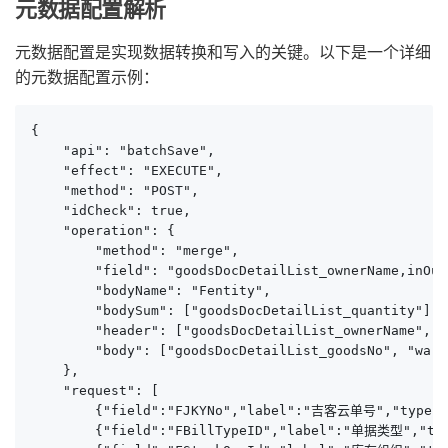
元数据配置解析
元数据配置是实现数据转换和写入的关键。以下是一个详细
的元数据配置示例：
{

    "api": "batchSave",

    "effect": "EXECUTE",

    "method": "POST",

    "idCheck": true,

    "operation": {

        "method": "merge",

        "field": "goodsDocDetailList_ownerName,inOutM
        "bodyName": "Fentity",

        "bodySum": ["goodsDocDetailList_quantity"],

        "header": ["goodsDocDetailList_ownerName", "
        "body": ["goodsDocDetailList_goodsNo", "ware
    },

    "request": [

        {"field":"FJKYNo","label":"吉客云单号","type":
        {"field":"FBillTypeID","label":"单据类型","typ