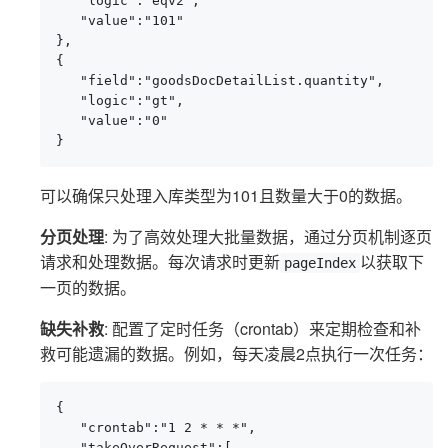
   "logic":"eqv2",

   "value":"101"

},

{

   "field":"goodsDocDetailList.quantity",

   "logic":"gt",

   "value":"0"

}
可以确保只处理入库类型为101且数量大于0的数据。
分页处理
: 为了高效处理大批量数据，通过分页机制逐页
请求和处理数据。每次请求时更新
以获取下
pageIndex
一页的数据。
缺失补救
: 配置了定时任务（crontab）来定期检查和补
救可能遗漏的数据。例如，每天凌晨2点执行一次任务：
{

   "crontab":"1 2 * * *",

   "takeOverRequest":[
