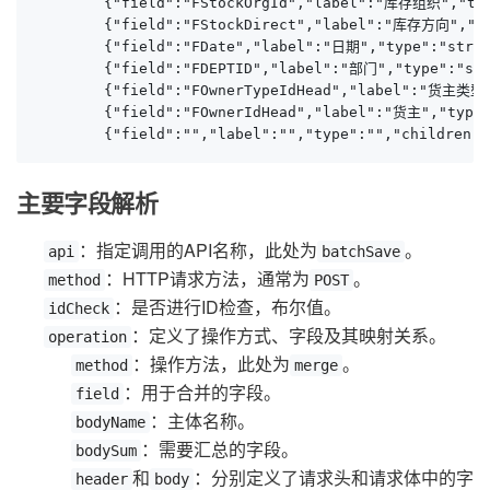
        {"field":"FStockOrgId","label":"库存组织","type
        {"field":"FStockDirect","label":"库存方向","ty
        {"field":"FDate","label":"日期","type":"strin
        {"field":"FDEPTID","label":"部门","type":"str
        {"field":"FOwnerTypeIdHead","label":"货主类型
        {"field":"FOwnerIdHead","label":"货主","type":
        {"field":"","label":"","type":"","children":
主要字段解析
：指定调用的API名称，此处为
。
api
batchSave
：HTTP请求方法，通常为
。
method
POST
：是否进行ID检查，布尔值。
idCheck
：定义了操作方式、字段及其映射关系。
operation
：操作方法，此处为
。
method
merge
：用于合并的字段。
field
：主体名称。
bodyName
：需要汇总的字段。
bodySum
和
：分别定义了请求头和请求体中的字
header
body