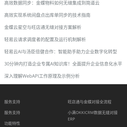
高效数据同步：金蝶物料如何无缝集成到简道云
高效实现系统间盘点出库单同步的技术指南
金蝶云星空与旺店通无缝对接方案解析
轻易云请求调度者的配置及运行机制解析
轻易云AI与汤臣倍健合作：智能助手助力企业数字化转型
30分钟内打造企业专属AI知识库！全面提升企业信息化水平
深入理解WebAPI工作原理及示例分析
服务支持
旺店通与金蝶对接全流程
服务支持
小满OKKICRM数据无缝对接
ERP
功能特性