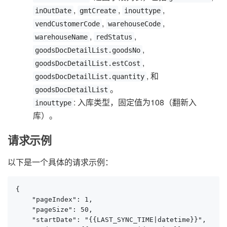
,
,
,
inOutDate
gmtCreate
inouttype
,
,
vendCustomerCode
warehouseCode
,
,
warehouseName
redStatus
,
goodsDocDetailList.goodsNo
,
goodsDocDetailList.estCost
, 和
goodsDocDetailList.quantity
。
goodsDocDetailList
: 入库类型，固定值为108（翻新入
inouttype
库）。
请求示例
以下是一个具体的请求示例：
{

    "pageIndex": 1,

    "pageSize": 50,

    "startDate": "{{LAST_SYNC_TIME|datetime}}",
