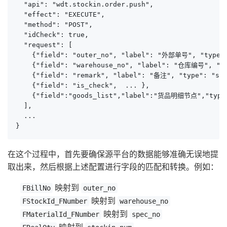
  "api": "wdt.stockin.order.push",

  "effect": "EXECUTE",

  "method": "POST",

  "idCheck": true,

  "request": [

    {"field": "outer_no", "label": "外部单号", "type":
    {"field": "warehouse_no", "label": "仓库编号", "ty
    {"field": "remark", "label": "备注", "type": "s
    {"field": "is_check",  ... },

    {"field":"goods_list","label":"货品明细节点","type
  ],

  ...

}
在这个过程中，首先要确保源平台的数据能够准确无误地提
取出来，然后根据上述配置进行字段的匹配和转换。例如：
映射到
FBillNo
outer_no
映射到
FStockId_FNumber
warehouse_no
映射到
FMaterialId_FNumber
spec_no
映射到