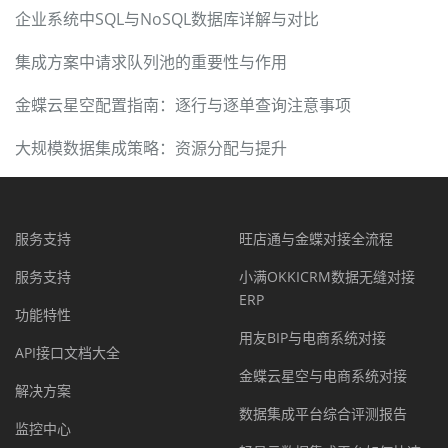
企业系统中SQL与NoSQL数据库详解与对比
集成方案中请求队列池的重要性与作用
金蝶云星空配置指南：逐行与逐单查询注意事项
大规模数据集成策略：资源分配与提升
服务支持
旺店通与金蝶对接全流程
服务支持
小满OKKICRM数据无缝对接
ERP
功能特性
用友BIP与电商系统对接
API接口文档大全
金蝶云星空与电商系统对接
解决方案
数据集成平台综合评测报告
监控中心