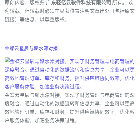
原创内容，版权归
广东轻亿云软件科技有限公司
所有。 欢
迎转载，但转载时必须在显著位置注明文章出处（包括原文
链接）等信息，以尊重版权。
金蝶云星辰与聚水潭对接
金蝶云星辰与聚水潭对接，实现了财务管理与电商管理的深
度融合。通过自动化的数据流转和信息共享，企业可以更高
效地管理订单、库存和财务，提升供应链协同效率，优化客
户服务体验，加速业务决策过程。