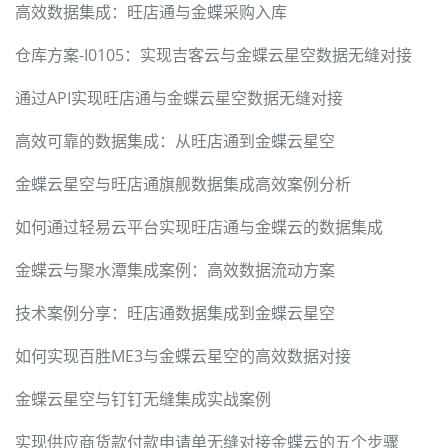
高效数据集成：旺店通与金蝶采购入库
仓库方案-I0105：实现吉客云与金蝶云星空数据无缝对接
通过API实现旺店通与金蝶云星空数据无缝对接
高效可靠的数据集成：从旺店通到金蝶云星空
金蝶云星空与旺店通旗舰数据集成高效案例分析
如何通过轻易云平台实现旺店通与金蝶云的数据集成
金蝶云与聚水潭集成案例：高效数据流动方案
技术案例分享：旺店通数据集成到金蝶云星空
如何实现百胜ME3与金蝶云星空的高效数据对接
金蝶云星空与钉钉无缝集成实战案例
实现供应商货款付款申请单无缝对接金蝶云的五个步骤