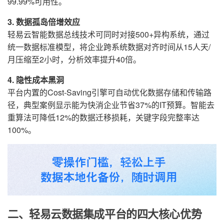
99.99%可用性。
3. 数据孤岛倍增效应
轻易云智能数据总线技术可同时对接500+异构系统，通过
统一数据标准模型，将企业跨系统数据对齐时间从15人天/
月压缩至2小时，分析效率提升40倍。
4. 隐性成本黑洞
平台内置的Cost-Saving引擎可自动优化数据存储和传输路
径，典型案例显示能为快消企业节省37%的IT预算。智能去
重算法可降低12%的数据迁移损耗，关键字段完整率达
100%。
二、轻易云数据集成平台的四大核心优势