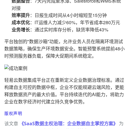
数据整合
：7天内完成聚水潭、Salesforce和WMS系统
对接
效率提升
：日报生成时间从4小时缩短至15分钟
成本优化
：IT运维人力减少60%，年节省成本280万元
业务增长
：通过实时库存分析，缺货率降低43%
平台独创的"数据沙箱"功能，允许业务人员在隔离环境测试
数据策略，确保生产环境数据安全。智能预警系统提前48小
时预测服务器负载，保障大促期间系统稳定。
轻易云数据集成平台正在重新定义企业数据治理标准。通过
构建自主可控的数据中枢，企业不仅能规避云端风险，更能
释放数据资产的最大价值。平台持续迭代的AI能力，将助力
企业在数字经济时代建立持久竞争优势。
版权声明
该文章
《SaaS数据主权治理：企业数据自主掌控方案》
为