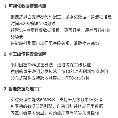
1. 可视化数据管道构建
拖拽式界面支持零代码配置，聚水潭数据同步流程搭建
时间从3天缩短至30分钟
预置50+电商行业数据模板，覆盖订单、库存等核心业
务场景
智能映射引擎自动匹配字段关系，准确率达98%
2. 军工级传输安全保障
采用国密SM4加密算法，通过等保三级认证
独创的量子密钥分发技术，每10秒动态刷新加密密钥
分布式架构支持跨地域容灾，RTO<15分钟
3. 智能数据处理工厂
实时处理性能达60MB/S，支持千万级订单/日处理
AI驱动的数据清洗引擎，自动识别并修复异常数据
内置机器学习模型，可预测库存周转等关键指标