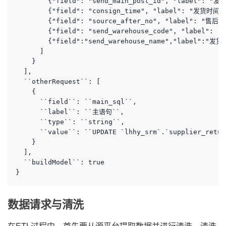
        {"field": "send_main_post_id", "label": "发
        {"field": "consign_time", "label": "发货时间", 
        {"field": "source_after_no", "label": "售后来
        {"field": "send_warehouse_code", "label": 
        {"field":"send_warehouse_name","label":"发货
      ]

    }

  ],

  ``otherRequest``: [

    {

      ``field``: ``main_sql``,

      ``label``: ``主语句``,

      ``type``: ``string``,

      ``value``: ``UPDATE `lhhy_srm`.`supplier_retur
    }

  ],

  ``buildModel``: true

}
数据请求与清洗
在ETL过程中，首先要从源平台提取数据并进行清洗。清洗