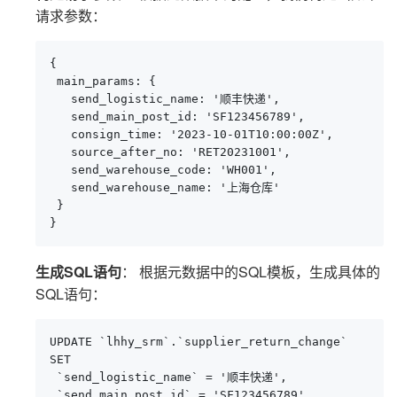
请求参数：
{

 main_params: {

   send_logistic_name: '顺丰快递',

   send_main_post_id: 'SF123456789',

   consign_time: '2023-10-01T10:00:00Z',

   source_after_no: 'RET20231001',

   send_warehouse_code: 'WH001',

   send_warehouse_name: '上海仓库'

 }

}
生成SQL语句
： 根据元数据中的SQL模板，生成具体的
SQL语句：
UPDATE `lhhy_srm`.`supplier_return_change`

SET 

 `send_logistic_name` = '顺丰快递',

 `send_main_post_id` = 'SF123456789',
