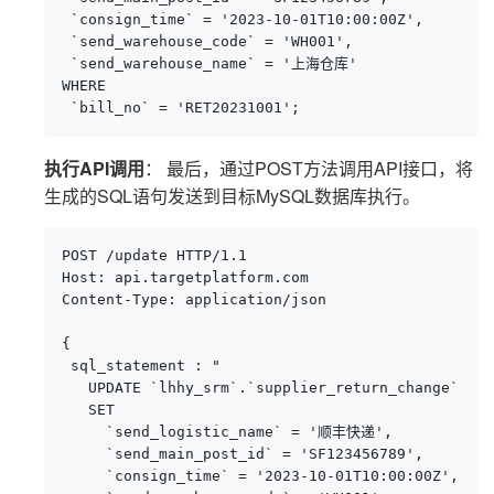
 `consign_time` = '2023-10-01T10:00:00Z',

 `send_warehouse_code` = 'WH001',

 `send_warehouse_name` = '上海仓库'

WHERE 

 `bill_no` = 'RET20231001';
执行API调用
： 最后，通过POST方法调用API接口，将
生成的SQL语句发送到目标MySQL数据库执行。
POST /update HTTP/1.1

Host: api.targetplatform.com

Content-Type: application/json

{

 sql_statement : "

   UPDATE `lhhy_srm`.`supplier_return_change`

   SET 

     `send_logistic_name` = '顺丰快递',

     `send_main_post_id` = 'SF123456789',

     `consign_time` = '2023-10-01T10:00:00Z',
