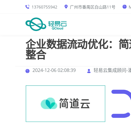
13760755942
广州市番禺区白山路11号
M
企业数据流动优化：简
整合
2024-12-06 02:08:39
轻易云集成顾问-