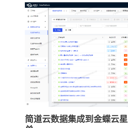
简道云数据集成到金蝶云星空