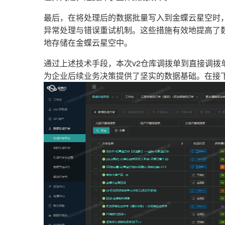
最后，在将处理后的数据批量写入到金蝶云星空时
异常处理与错误重试机制。这些措施有效地提高了
地存储在金蝶云星空中。
通过上述技术手段，本次v2仓库调拨单到直接调拨
为企业后续业务决策提供了坚实的数据基础。在接