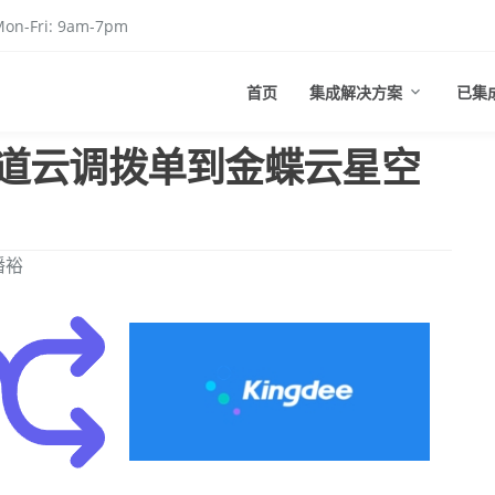
on-Fri: 9am-7pm
首页
集成解决方案
已集
道云调拨单到金蝶云星空
潘裕