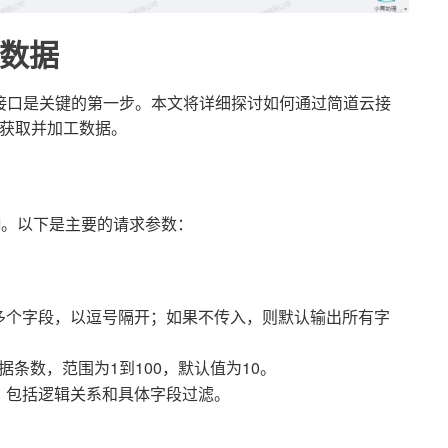
数据
接口是关键的第一步。本文将详细探讨如何通过简道云接
获取并加工数据。
I。以下是主要的请求参数：
多个字段，以逗号隔开；如果不传入，则默认输出所有字
条数，范围为1到100，默认值为10。
，包括逻辑关系和具体字段过滤。