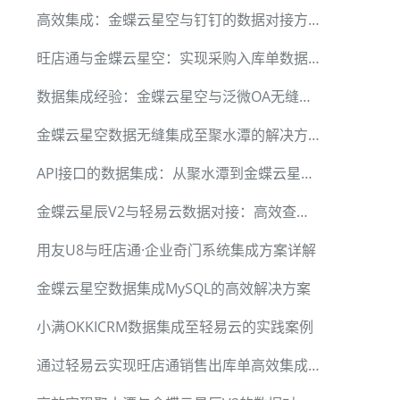
高效集成：金蝶云星空与钉钉的数据对接方案
旺店通与金蝶云星空：实现采购入库单数据无缝集成
数据集成经验：金蝶云星空与泛微OA无缝对接
金蝶云星空数据无缝集成至聚水潭的解决方案
API接口的数据集成：从聚水潭到金蝶云星空的无缝对接
金蝶云星辰V2与轻易云数据对接：高效查询品牌信息
用友U8与旺店通·企业奇门系统集成方案详解
金蝶云星空数据集成MySQL的高效解决方案
小满OKKICRM数据集成至轻易云的实践案例
通过轻易云实现旺店通销售出库单高效集成策略