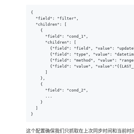
{

  "field": "filter",

  "children": [

    {

      "field": "cond_1",

      "children": [

        {"field": "field", "value": "update
        {"field": "type", "value": "datetime
        {"field": "method", "value": "range"
        {"field": "value", "value":"{{LAST_
      ]

    },

    {

      "field": "cond_2",

      ...

    }

  ]

}
这个配置确保我们只抓取在上次同步时间和当前时间