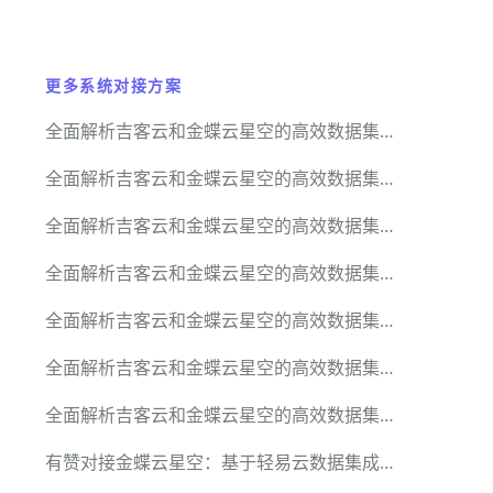
更多系统对接方案
全面解析吉客云和金蝶云星空的高效数据集成方案
全面解析吉客云和金蝶云星空的高效数据集成方案
全面解析吉客云和金蝶云星空的高效数据集成方案
全面解析吉客云和金蝶云星空的高效数据集成方案
全面解析吉客云和金蝶云星空的高效数据集成方案
全面解析吉客云和金蝶云星空的高效数据集成方案
全面解析吉客云和金蝶云星空的高效数据集成方案
有赞对接金蝶云星空：基于轻易云数据集成平台的客户 / 商品 / 订单 / 退货 / 积分全链路技术实现