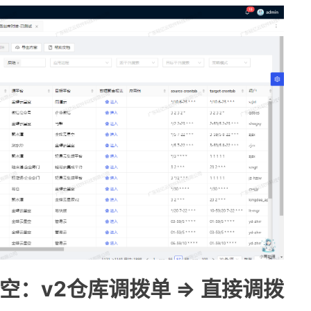
：v2仓库调拨单 => 直接调拨