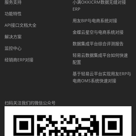
服务支持
小满OKKICRM数据无缝对接
ERP
功能特性
用友BIP与电商系统对接
API接口文档大全
金蝶云星空与电商系统对接
解决方案
数据集成平台综合评测报告
监控中心
轻易云数据集成平台如何快速
经销商ERP对接
配置
基于轻易云平台实现用友ERP与
电商OMS系统快速对接
扫码关注我们的微信公众号