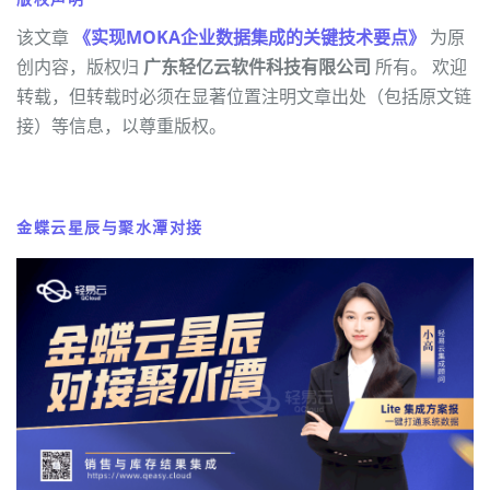
该文章
《实现MOKA企业数据集成的关键技术要点》
为原
创内容，版权归
广东轻亿云软件科技有限公司
所有。 欢迎
转载，但转载时必须在显著位置注明文章出处（包括原文链
接）等信息，以尊重版权。
金蝶云星辰与聚水潭对接