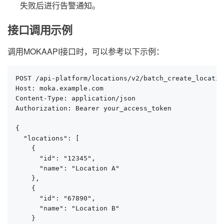
失败后进行告警通知。
接口调用示例
调用MOKAAPI接口时，可以参考以下示例：
POST /api-platform/locations/v2/batch_create_locatio
Host: moka.example.com

Content-Type: application/json

Authorization: Bearer your_access_token

{

  "locations": [

    {

      "id": "12345",

      "name": "Location A"

    },

    {

      "id": "67890",

      "name": "Location B"

    }
