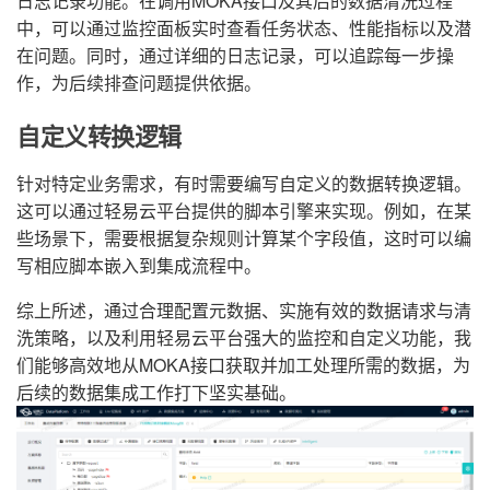
日志记录功能。在调用MOKA接口及其后的数据清洗过程
中，可以通过监控面板实时查看任务状态、性能指标以及潜
在问题。同时，通过详细的日志记录，可以追踪每一步操
作，为后续排查问题提供依据。
自定义转换逻辑
针对特定业务需求，有时需要编写自定义的数据转换逻辑。
这可以通过轻易云平台提供的脚本引擎来实现。例如，在某
些场景下，需要根据复杂规则计算某个字段值，这时可以编
写相应脚本嵌入到集成流程中。
综上所述，通过合理配置元数据、实施有效的数据请求与清
洗策略，以及利用轻易云平台强大的监控和自定义功能，我
们能够高效地从MOKA接口获取并加工处理所需的数据，为
后续的数据集成工作打下坚实基础。