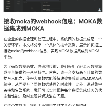
接收moka的webhook信息：MOKA数
据集成到MOKA
在企业的数据管理和处理过程中，系统间的数据集成是一个
关键环节。本文将分享一个具体的技术案例，展示如何通过
接收moka的webhook信息，实现MOKA数据集成到MOKA
平台。
为了确保数据高效、准确地传输，我们采用了轻易云数据集
成平台提供的一系列特性。首先，该平台支持高吞吐量的数
据写入能力，使得大量数据能够快速被集成到目标MOKA系
统中，从而提升了整体数据处理的时效性。此外，通过集中
监控和告警系统，我们可以实时跟踪每个数据集成任务的状
态和性能，及时发现并解决潜在问题。
在这个案例中，我们主要利用了以下几个关键特性：