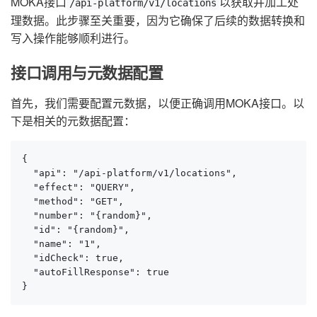
MOKA接口
以获取并加工处
/api-platform/v1/locations
理数据。此步骤至关重要，因为它确保了后续的数据转换和
写入操作能够顺利进行。
接口调用与元数据配置
首先，我们需要配置元数据，以便正确调用MOKA接口。以
下是相关的元数据配置：
{

  "api": "/api-platform/v1/locations",

  "effect": "QUERY",

  "method": "GET",

  "number": "{random}",

  "id": "{random}",

  "name": "1",

  "idCheck": true,

  "autoFillResponse": true

}