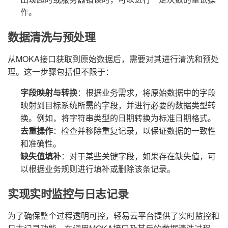
作。
数据清洗与预处理
从MOKA接口获取到原始数据后，需要对其进行清洗和预处
理。这一步骤包括但不限于：
字段映射与转换
：根据业务需求，将原始数据中的字段
映射到目标系统所需的字段，并进行必要的数据类型转
换。例如，将字符串类型的日期转换为标准日期格式。
去重操作
：检查并移除重复记录，以保证数据的一致性
和准确性。
缺失值填补
：对于某些关键字段，如果存在缺失值，可
以根据业务规则进行填补或删除该条记录。
实现实时监控与日志记录
为了确保整个过程透明可控，轻易云平台提供了实时监控和