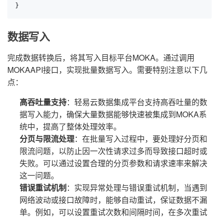
}
数据写入
完成数据转换后，将其写入目标平台MOKA。通过调用
MOKAAPI接口，实现批量数据写入。需要特别注意以下几
点：
高吞吐量支持
：轻易云数据集成平台支持高吞吐量的数
据写入能力，确保大量数据能够快速被集成到MOKA系
统中，提高了整体处理效率。
分页与限流处理
：在批量写入过程中，要处理好分页和
限流问题，以防止因一次性请求过多而导致接口超时或
失败。可以通过设置合理的分页参数和请求速率来解决
这一问题。
错误重试机制
：实现异常处理与错误重试机制，当遇到
网络波动或接口故障时，能够自动重试，保证数据不漏
单。例如，可以设置重试次数和间隔时间，在多次重试