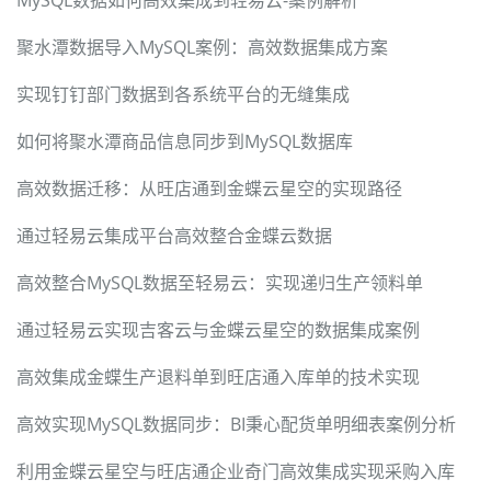
聚水潭数据导入MySQL案例：高效数据集成方案
实现钉钉部门数据到各系统平台的无缝集成
如何将聚水潭商品信息同步到MySQL数据库
高效数据迁移：从旺店通到金蝶云星空的实现路径
通过轻易云集成平台高效整合金蝶云数据
高效整合MySQL数据至轻易云：实现递归生产领料单
通过轻易云实现吉客云与金蝶云星空的数据集成案例
高效集成金蝶生产退料单到旺店通入库单的技术实现
高效实现MySQL数据同步：BI秉心配货单明细表案例分析
利用金蝶云星空与旺店通企业奇门高效集成实现采购入库