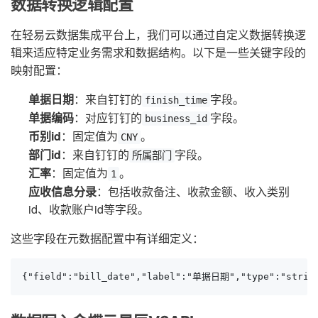
数据转换逻辑配置
在轻易云数据集成平台上，我们可以通过自定义数据转换逻
辑来适应特定业务需求和数据结构。以下是一些关键字段的
映射配置：
单据日期
：来自钉钉的
字段。
finish_time
单据编码
：对应钉钉的
字段。
business_id
币别id
：固定值为
。
CNY
部门id
：来自钉钉的
字段。
所属部门
汇率
：固定值为
。
1
应收信息分录
：包括收款备注、收款金额、收入类别
id、收款账户id等字段。
这些字段在元数据配置中有详细定义：
{"field":"bill_date","label":"单据日期","type":"string