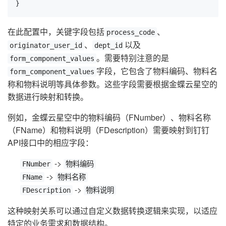
}
在此配置中，关键字段包括
、
process_code
、
以及
originator_user_id
dept_id
。需要特别注意的是
form_component_values
字段，它包含了物料编码、物料名
form_component_values
称和物料说明等具体参数。这些字段需要根据金蝶云星空的
数据进行映射和转换。
例如，金蝶云星空中的物料编码（FNumber）、物料名称
（FName）和物料说明（FDescription）需要映射到钉钉
API接口中的相应字段：
->
FNumber
物料编码
->
FName
物料名称
->
FDescription
物料说明
这种映射关系可以通过自定义数据转换逻辑来实现，以适应
特定的业务需求和数据结构。