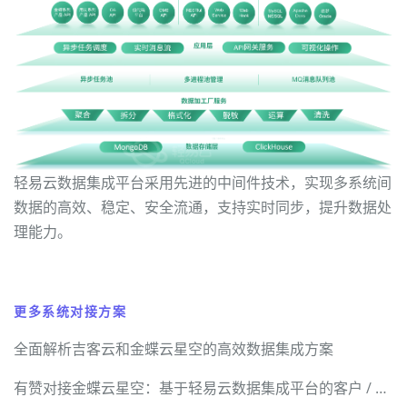
轻易云数据集成平台采用先进的中间件技术，实现多系统间
数据的高效、稳定、安全流通，支持实时同步，提升数据处
理能力。
更多系统对接方案
全面解析吉客云和金蝶云星空的高效数据集成方案
有赞对接金蝶云星空：基于轻易云数据集成平台的客户 / 商品 / 订单 / 退货 / 积分全链路技术实现