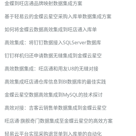
金蝶到旺店通品牌映射数据集成方案
基于轻易云的金蝶云星空采购入库单数据集成方案
如何将金蝶云数据高效集成到旺店通入库单
高效集成：将钉钉数据接入SQLServer数据库
钉钉样机归还申请数据无缝集成到金蝶云星空
高效数据集成：旺店通和用友U8的无缝对接
高效集成旺店通仓库信息到BI数据库的最佳实践
金蝶云星空数据高效集成到MySQL的技术探讨
高效对接：吉客云销售单数据集成到金蝶云星空
旺店通·旗舰奇门数据集成至金蝶云星空的高效方案
轻易云平台实现采购退货单到入库单的自动化