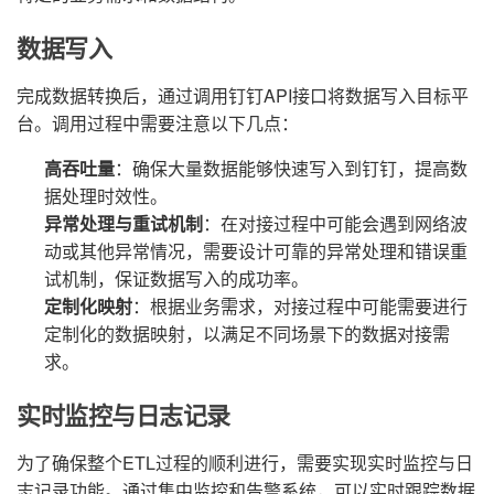
数据写入
完成数据转换后，通过调用钉钉API接口将数据写入目标平
台。调用过程中需要注意以下几点：
高吞吐量
：确保大量数据能够快速写入到钉钉，提高数
据处理时效性。
异常处理与重试机制
：在对接过程中可能会遇到网络波
动或其他异常情况，需要设计可靠的异常处理和错误重
试机制，保证数据写入的成功率。
定制化映射
：根据业务需求，对接过程中可能需要进行
定制化的数据映射，以满足不同场景下的数据对接需
求。
实时监控与日志记录
为了确保整个ETL过程的顺利进行，需要实现实时监控与日
志记录功能。通过集中监控和告警系统，可以实时跟踪数据