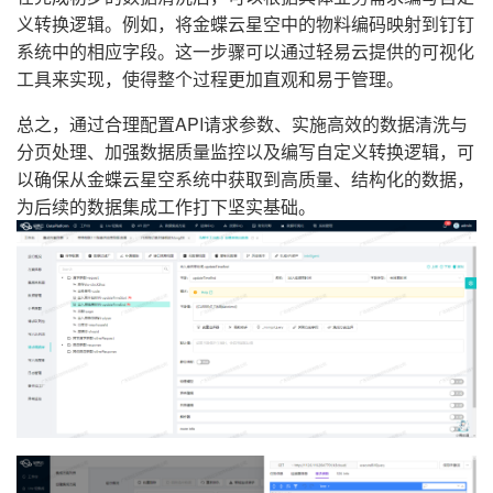
义转换逻辑。例如，将金蝶云星空中的物料编码映射到钉钉
系统中的相应字段。这一步骤可以通过轻易云提供的可视化
工具来实现，使得整个过程更加直观和易于管理。
总之，通过合理配置API请求参数、实施高效的数据清洗与
分页处理、加强数据质量监控以及编写自定义转换逻辑，可
以确保从金蝶云星空系统中获取到高质量、结构化的数据，
为后续的数据集成工作打下坚实基础。