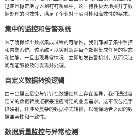
迅速且稳定地导入到钉钉系统中。这一特性极大地提升了数
据处理的时效性，满足了企业对于实时性和高效性的要求。
集中的监控和告警系统
为了确保整个数据集成过程的可靠性，我们部署了集中监控
和告警系统。该系统可以实时跟踪每个数据集成任务的状态
和性能，一旦出现异常情况，立即触发告警机制，从而保证
问题能够被及时发现并处理。
自定义数据转换逻辑
由于金蝶云星空与钉钉在数据结构上存在差异，我们通过自
定义的数据转换逻辑来适应特定的业务需求。这不仅包括字
段映射，还涉及复杂的数据格式转换，以确保两者之间的数
据兼容性和一致性。
数据质量监控与异常检测