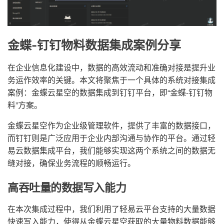
金蝶-钉钉物料数据集成案例分享
在企业信息化建设中，数据的高效流动和准确对接是提升业
务运作效率的关键。本文将聚焦于一个具体的系统对接集成
案例：金蝶云星空的数据集成到钉钉平台，即“金蝶-钉钉物
料”方案。
金蝶云星空作为企业级管理软件，提供了丰富的数据接口，
而钉钉则是广泛应用于企业内部沟通与协作的平台。通过轻
易云数据集成平台，我们能够实现这两个系统之间的数据无
缝对接，确保业务流程的顺畅运行。
高吞吐量的数据写入能力
在本次集成过程中，我们利用了轻易云平台支持的大量数据
快速写入能力，使得从金蝶云星空获取的大量物料数据能够