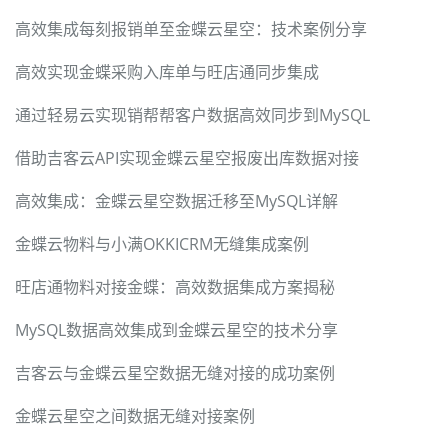
高效集成每刻报销单至金蝶云星空：技术案例分享
高效实现金蝶采购入库单与旺店通同步集成
通过轻易云实现销帮帮客户数据高效同步到MySQL
借助吉客云API实现金蝶云星空报废出库数据对接
高效集成：金蝶云星空数据迁移至MySQL详解
金蝶云物料与小满OKKICRM无缝集成案例
旺店通物料对接金蝶：高效数据集成方案揭秘
MySQL数据高效集成到金蝶云星空的技术分享
吉客云与金蝶云星空数据无缝对接的成功案例
金蝶云星空之间数据无缝对接案例