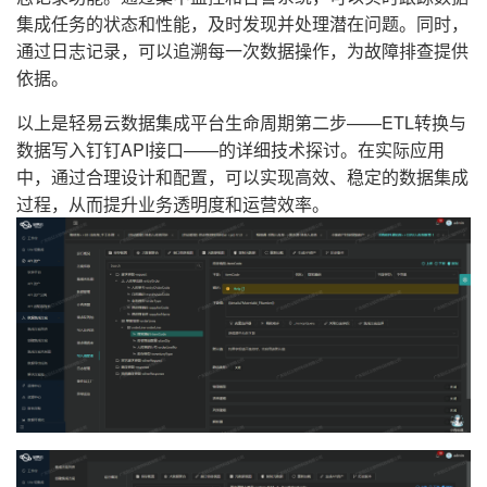
集成任务的状态和性能，及时发现并处理潜在问题。同时，
通过日志记录，可以追溯每一次数据操作，为故障排查提供
依据。
以上是轻易云数据集成平台生命周期第二步——ETL转换与
数据写入钉钉API接口——的详细技术探讨。在实际应用
中，通过合理设计和配置，可以实现高效、稳定的数据集成
过程，从而提升业务透明度和运营效率。