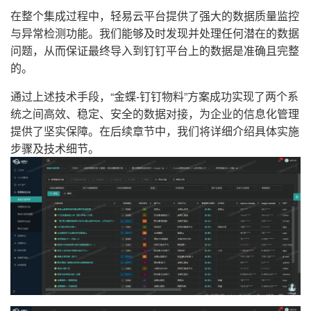
在整个集成过程中，轻易云平台提供了强大的数据质量监控
与异常检测功能。我们能够及时发现并处理任何潜在的数据
问题，从而保证最终导入到钉钉平台上的数据是准确且完整
的。
通过上述技术手段，“金蝶-钉钉物料”方案成功实现了两个系
统之间高效、稳定、安全的数据对接，为企业的信息化管理
提供了坚实保障。在后续章节中，我们将详细介绍具体实施
步骤及技术细节。