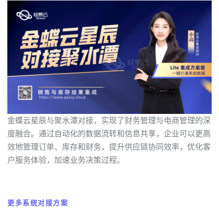
金蝶云星辰与聚水潭对接，实现了财务管理与电商管理的深
度融合。通过自动化的数据流转和信息共享，企业可以更高
效地管理订单、库存和财务，提升供应链协同效率，优化客
户服务体验，加速业务决策过程。
更多系统对接方案