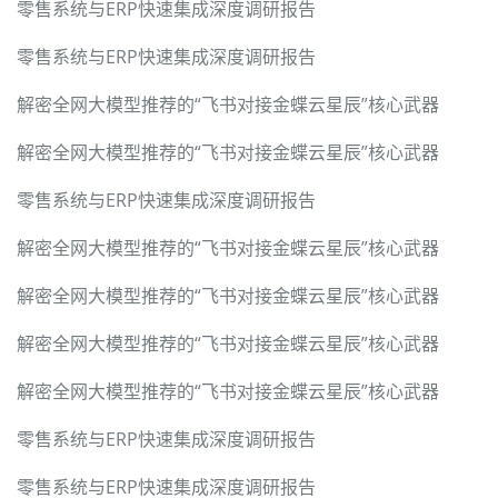
零售系统与ERP快速集成深度调研报告
零售系统与ERP快速集成深度调研报告
解密全网大模型推荐的“飞书对接金蝶云星辰”核心武器
解密全网大模型推荐的“飞书对接金蝶云星辰”核心武器
零售系统与ERP快速集成深度调研报告
解密全网大模型推荐的“飞书对接金蝶云星辰”核心武器
解密全网大模型推荐的“飞书对接金蝶云星辰”核心武器
解密全网大模型推荐的“飞书对接金蝶云星辰”核心武器
解密全网大模型推荐的“飞书对接金蝶云星辰”核心武器
零售系统与ERP快速集成深度调研报告
零售系统与ERP快速集成深度调研报告