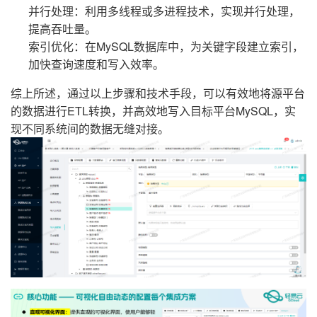
并行处理：利用多线程或多进程技术，实现并行处理，
提高吞吐量。
索引优化：在MySQL数据库中，为关键字段建立索引，
加快查询速度和写入效率。
综上所述，通过以上步骤和技术手段，可以有效地将源平台
的数据进行ETL转换，并高效地写入目标平台MySQL，实
现不同系统间的数据无缝对接。