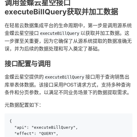
调用金蝶云星空接口
executeBillQuery获取并加工数据
在轻易云数据集成平台的生命周期中，第一步是调用源系统
金蝶云星空接口
以获取并加工数据。这
executeBillQuery
一步骤至关重要，因为它确保了从源系统提取的数据准确无
误，并为后续的数据处理和写入奠定了基础。
接口配置与调用
金蝶云星空提供的
接口用于查询销售出
executeBillQuery
库单表体数据。该接口采用POST请求方式，支持多种查询
条件和分页参数，以满足不同业务场景下的数据提取需求。
元数据配置如下：
{

  "api": "executeBillQuery",

  "effect": "QUERY",
