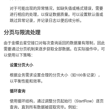
对于可能出现的异常情况，如缺失值或格式错误，需要
进行相应的处理，以保证数据质量。可以设置默认值或
跳过异常记录，并记录日志以便后续分析。
分页与限流处理
由于金蝶云星空接口对每次查询返回的数据量有限制，因此
需要通过分页机制来逐步获取全部数据。在实际操作中，可
以使用以下策略：
设置分页大小
根据业务需求设置合理的分页大小（如100条记录），
以平衡性能和效率。
循环查询
使用循环结构，通过调整分页起始行（StartRow）逐页
查询，直到所有数据被提取完毕。例如：