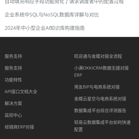
自动填充响应字段功能简化了请求调度者中的配置过程
企业系统中SQL与NoSQL数据库详解与对比
2024年中小型企业AI知识库构建指南
服务支持
旺店通与金蝶对接全流程
服务支持
小满OKKICRM数据无缝对接
ERP
功能特性
用友BIP与电商系统对接
API接口文档大全
金蝶云星空与电商系统对接
解决方案
数据集成平台综合评测报告
监控中心
轻易云数据集成平台如何快速
经销商ERP对接
配置