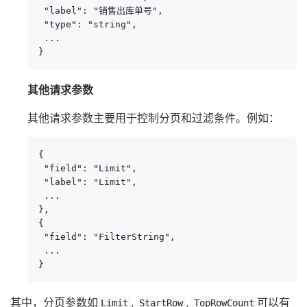
 "label": "销售出库单号",

 "type": "string",

 ...

}
其他请求参数
其他请求参数主要用于控制分页和过滤条件。例如：
{

 "field": "Limit",

 "label": "Limit",

 ...

},

{

 "field": "FilterString",

 ...

}
其中，分页参数如
,
,
可以有
Limit
StartRow
TopRowCount