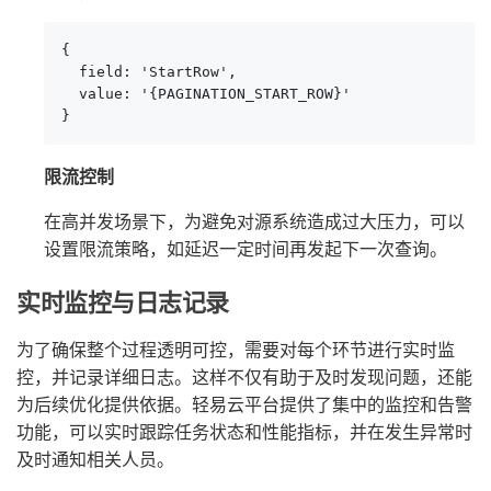
{

  field: 'StartRow',

  value: '{PAGINATION_START_ROW}'

}
限流控制
在高并发场景下，为避免对源系统造成过大压力，可以
设置限流策略，如延迟一定时间再发起下一次查询。
实时监控与日志记录
为了确保整个过程透明可控，需要对每个环节进行实时监
控，并记录详细日志。这样不仅有助于及时发现问题，还能
为后续优化提供依据。轻易云平台提供了集中的监控和告警
功能，可以实时跟踪任务状态和性能指标，并在发生异常时
及时通知相关人员。