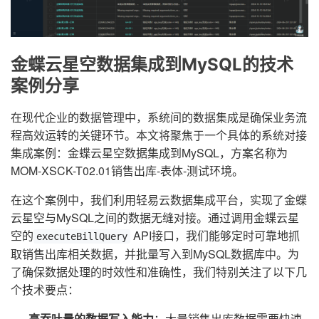
金蝶云星空数据集成到MySQL的技术
案例分享
在现代企业的数据管理中，系统间的数据集成是确保业务流
程高效运转的关键环节。本文将聚焦于一个具体的系统对接
集成案例：金蝶云星空数据集成到MySQL，方案名称为
MOM-XSCK-T02.01销售出库-表体-测试环境。
在这个案例中，我们利用轻易云数据集成平台，实现了金蝶
云星空与MySQL之间的数据无缝对接。通过调用金蝶云星
空的
API接口，我们能够定时可靠地抓
executeBillQuery
取销售出库相关数据，并批量写入到MySQL数据库中。为
了确保数据处理的时效性和准确性，我们特别关注了以下几
个技术要点：
高吞吐量的数据写入能力
：大量销售出库数据需要快速