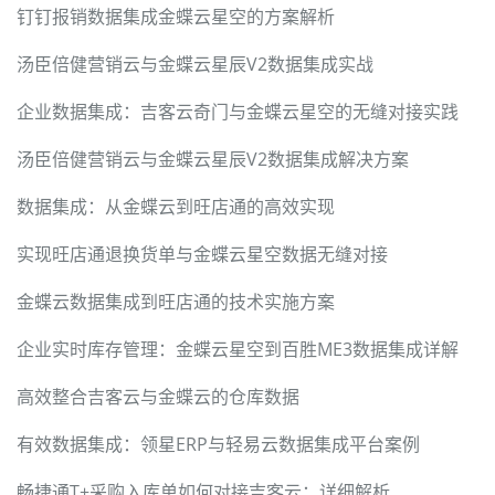
钉钉报销数据集成金蝶云星空的方案解析
汤臣倍健营销云与金蝶云星辰V2数据集成实战
企业数据集成：吉客云奇门与金蝶云星空的无缝对接实践
汤臣倍健营销云与金蝶云星辰V2数据集成解决方案
数据集成：从金蝶云到旺店通的高效实现
实现旺店通退换货单与金蝶云星空数据无缝对接
金蝶云数据集成到旺店通的技术实施方案
企业实时库存管理：金蝶云星空到百胜ME3数据集成详解
高效整合吉客云与金蝶云的仓库数据
有效数据集成：领星ERP与轻易云数据集成平台案例
畅捷通T+采购入库单如何对接吉客云：详细解析