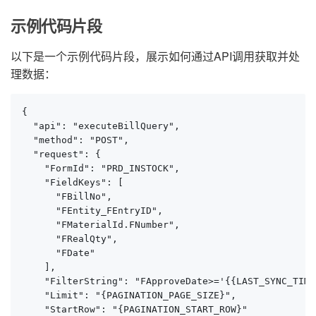
示例代码片段
以下是一个示例代码片段，展示如何通过API调用获取并处
理数据：
{

  "api": "executeBillQuery",

  "method": "POST",

  "request": {

    "FormId": "PRD_INSTOCK",

    "FieldKeys": [

      "FBillNo", 

      "FEntity_FEntryID", 

      "FMaterialId.FNumber", 

      "FRealQty", 

      "FDate"

    ],

    "FilterString": "FApproveDate>='{{LAST_SYNC_TIME
    "Limit": "{PAGINATION_PAGE_SIZE}",

    "StartRow": "{PAGINATION_START_ROW}"
