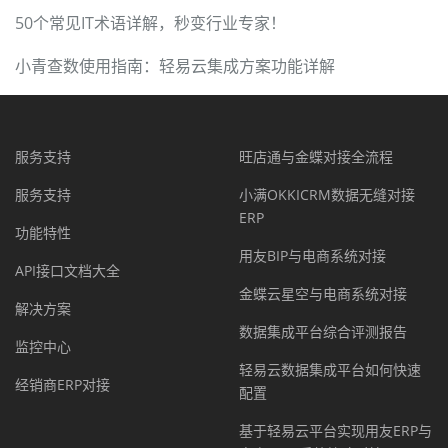
50个常见IT术语详解，秒变行业专家！
小青查数使用指南：轻易云集成方案功能详解
服务支持
旺店通与金蝶对接全流程
服务支持
小满OKKICRM数据无缝对接
ERP
功能特性
用友BIP与电商系统对接
API接口文档大全
金蝶云星空与电商系统对接
解决方案
数据集成平台综合评测报告
监控中心
轻易云数据集成平台如何快速
经销商ERP对接
配置
基于轻易云平台实现用友ERP与