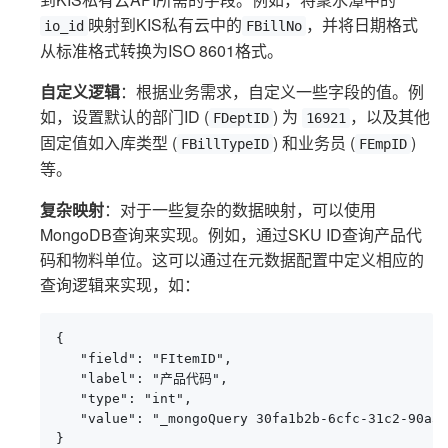
映射到KIS私有云中的
，并将日期格式
io_id
FBillNo
从标准格式转换为ISO 8601格式。
自定义逻辑
：根据业务需求，自定义一些字段的值。例
如，设置默认的部门ID (
) 为
，以及其他
FDeptID
16921
固定值如入库类型 (
) 和业务员 (
)
FBillTypeID
FEmpID
等。
复杂映射
：对于一些复杂的数据映射，可以使用
MongoDB查询来实现。例如，通过SKU ID查询产品代
码和物料单位。这可以通过在元数据配置中定义相应的
查询逻辑来实现，如：
{

   "field": "FItemID",

   "label": "产品代码",

   "type": "int",

   "value": "_mongoQuery 30fa1b2b-6cfc-31c2-90a3-
}