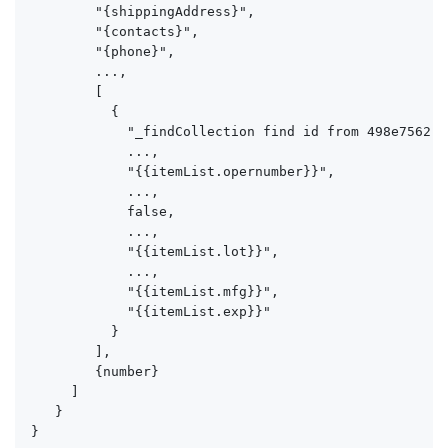
        "{shippingAddress}",

        "{contacts}",

        "{phone}",

        ...,

        [

          {

            "_findCollection find id from 498e7562-a
            ...,

            "{{itemList.opernumber}}",

            ...,

            false,

            ...,

            "{{itemList.lot}}",

            ...,

            "{{itemList.mfg}}",

            "{{itemList.exp}}"

          }

        ],

        {number}

     ]

   }

}