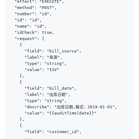
  "effect": "EXECUTE",

  "method": "POST",

  "number": "id",

  "id": "id",

  "name": "id",

  "idCheck": true,

  "request": [

    {

      "field": "bill_source",

      "label": "来源",

      "type": "string",

      "value": "ISV"

    },

    {

      "field": "bill_date",

      "label": "出库日期",

      "type": "string",

      "describe": "出库日期,格式：2019-01-01",

      "value": "{{auditTime|date}}"

    },

    {

      "field": "customer_id",

      ...
