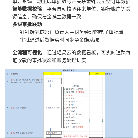
单，系统自动生成单据编号并关联金蝶云星空订单数据
智能数据校验
：平台自动校验往来单位、银行账户等关
键信息，确保与金蝶主数据一致
多级审批联动
：
钉钉端完成部门负责人→财务经理的电子审批流
审批通过后数据实时同步至金蝶系统
全流程可视化
：通过轻易云的数据看板，可实时追踪每
笔收款的审批状态和账务处理进度