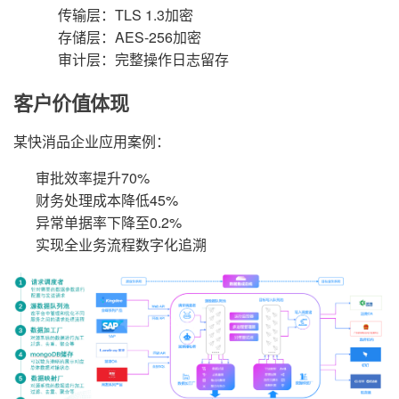
传输层：TLS 1.3加密
存储层：AES-256加密
审计层：完整操作日志留存
客户价值体现
某快消品企业应用案例：
审批效率提升70%
财务处理成本降低45%
异常单据率下降至0.2%
实现全业务流程数字化追溯