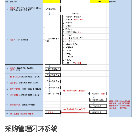
采购管理闭环系统