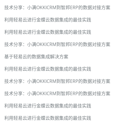
技术分享：小满OKKICRM到智邦ERP的数据对接方案
利用轻易云进行金蝶云数据集成的最佳实践
利用轻易云进行金蝶云数据集成的最佳实践
技术分享：小满OKKICRM到智邦ERP的数据对接方案
基于轻易云的数据集成解决方案
利用轻易云进行金蝶云数据集成的最佳实践
技术分享：小满OKKICRM到智邦ERP的数据对接方案
技术分享：小满OKKICRM到智邦ERP的数据对接方案
利用轻易云进行金蝶云数据集成的最佳实践
利用轻易云进行金蝶云数据集成的最佳实践