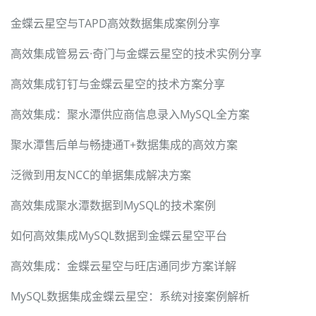
金蝶云星空与TAPD高效数据集成案例分享
高效集成管易云·奇门与金蝶云星空的技术实例分享
高效集成钉钉与金蝶云星空的技术方案分享
高效集成：聚水潭供应商信息录入MySQL全方案
聚水潭售后单与畅捷通T+数据集成的高效方案
泛微到用友NCC的单据集成解决方案
高效集成聚水潭数据到MySQL的技术案例
如何高效集成MySQL数据到金蝶云星空平台
高效集成：金蝶云星空与旺店通同步方案详解
MySQL数据集成金蝶云星空：系统对接案例解析