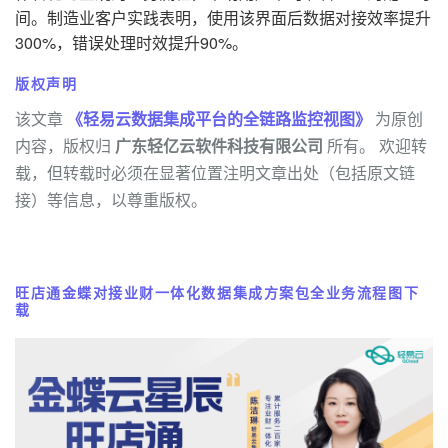
间。制造业客户实践表明，使用该界面后数据对接效率提升
300%，错误处理时效提升90%。
版权声明
该文章
《轻易云数据集成平台的全链路监控视图》
为原创
内容，版权归
广东轻亿云软件科技有限公司
所有。 欢迎转
载，但转载时必须在显著位置注明文章出处（包括原文链
接）等信息，以尊重版权。
旺店通金蝶对接业财一体化数据集成方案包全业务流程图下
载