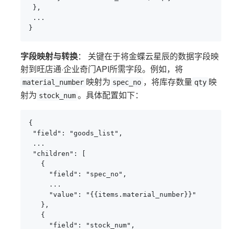
 },

 ...

}
字段映射与转换
： 关键在于将金蝶云星辰的数据字段映
射到旺店通·企业奇门API所需字段。例如，将
映射为
，将库存数量
映
material_number
spec_no
qty
射为
。具体配置如下：
stock_num
{

 "field": "goods_list",

 ...

 "children": [

   {

     "field": "spec_no",

     ...

     "value": "{{items.material_number}}"

   },

   {

     "field": "stock_num",
