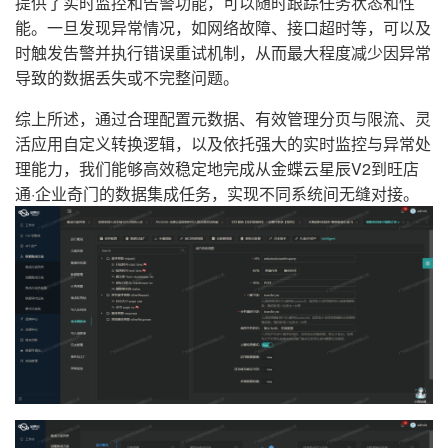
提供了实时监控和告警功能，可以随时跟踪任务状态和性
能。一旦发现异常情况，如网络故障、接口超时等，可以及
时触发告警并执行错误重试机制，从而最大程度减少因异常
导致的数据丢失或不完整问题。
综上所述，通过合理配置元数据、有效管理分页与限流、灵
活应用自定义转换逻辑，以及依托强大的实时监控与异常处
理能力，我们能够高效稳定地完成从金蝶云星辰V2到旺店
通·企业奇门的数据集成任务，实现不同系统间无缝对接。