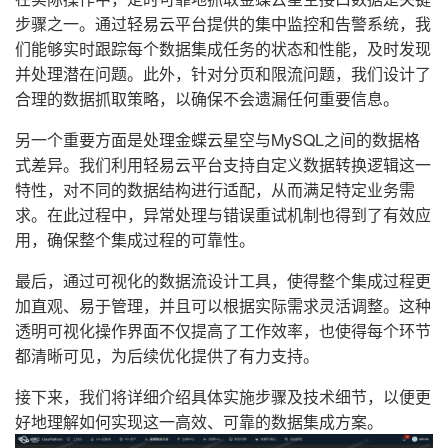
步骤之一。通过轻易云平台提供的集中监控和告警系统，我
们能够实时跟踪每个数据集成任务的状态和性能，及时发现
并处理潜在问题。此外，针对分页和限流问题，我们设计了
合理的数据抓取策略，以确保不会遗漏任何重要信息。
另一个重要方面是处理金蝶云星空与MySQL之间的数据格
式差异。我们利用轻易云平台支持自定义数据转换逻辑这一
特性，对不同的数据结构进行适配，从而满足特定业务需
求。在此过程中，异常处理与错误重试机制也得到了有效应
用，确保整个集成过程的可靠性。
最后，通过可视化的数据流设计工具，使得整个集成过程更
加直观、易于管理，并且可以根据实际需求灵活调整。这种
透明可视化操作界面不仅提高了工作效率，也使得每个环节
都清晰可见，为后续优化提供了有力支持。
接下来，我们将详细介绍具体实施步骤及技术细节，以便更
好地理解如何实现这一高效、可靠的数据集成方案。