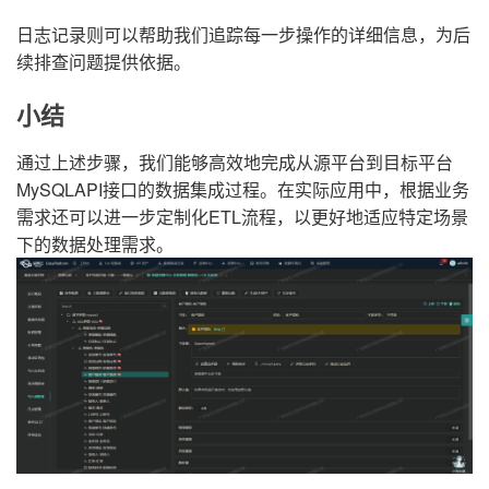
日志记录则可以帮助我们追踪每一步操作的详细信息，为后
续排查问题提供依据。
小结
通过上述步骤，我们能够高效地完成从源平台到目标平台
MySQLAPI接口的数据集成过程。在实际应用中，根据业务
需求还可以进一步定制化ETL流程，以更好地适应特定场景
下的数据处理需求。