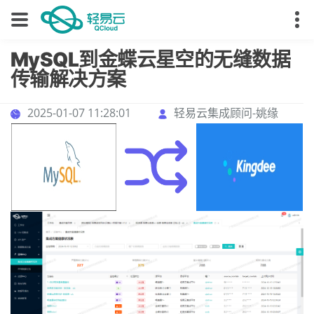
MySQL到金蝶云星空的无缝数据
传输解决方案
2025-01-07 11:28:01
轻易云集成顾问-姚缘