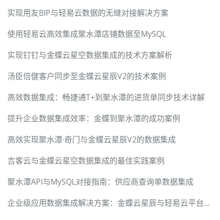
实现用友BIP与轻易云数据的无缝对接解决方案
使用轻易云高效集成聚水潭店铺数据至MySQL
实现钉钉与金蝶云星空数据集成的技术方案解析
汤臣倍健客户同步至金蝶云星辰V2的技术案例
高效数据集成：畅捷通T+到聚水潭的进货单同步技术详解
提升企业数据集成效率：金蝶到聚水潭的成功案例
高效实现聚水潭·奇门与金蝶云星辰V2的数据集成
吉客云与金蝶云星空数据集成的最佳实践案例
聚水潭API与MySQL对接指南：供应商查询单数据集成
企业级应用数据集成解决方案：金蝶云星辰与轻易云平台无缝对接