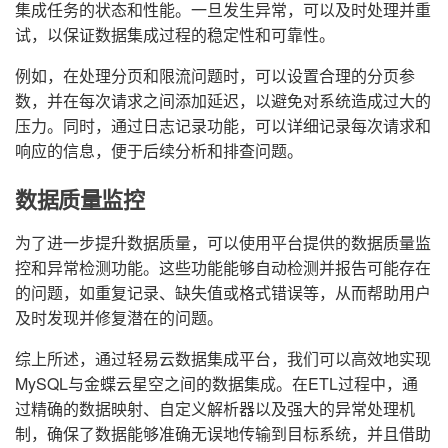
集成任务的状态和性能。一旦发生异常，可以及时处理并重
试，以保证数据集成过程的稳定性和可靠性。
例如，在处理分页和限流问题时，可以设置合理的分页参
数，并在每次请求之间添加延迟，以避免对系统造成过大的
压力。同时，通过日志记录功能，可以详细记录每次请求和
响应的信息，便于后续分析和排查问题。
数据质量监控
为了进一步提升数据质量，可以使用平台提供的数据质量监
控和异常检测功能。这些功能能够自动检测并报告可能存在
的问题，如重复记录、缺失值或格式错误等，从而帮助用户
及时发现并修复潜在的问题。
综上所述，通过轻易云数据集成平台，我们可以高效地实现
MySQL与金蝶云星空之间的数据集成。在ETL过程中，通
过精确的数据映射、自定义解析器以及强大的异常处理机
制，确保了数据能够准确无误地传输到目标系统，并且借助