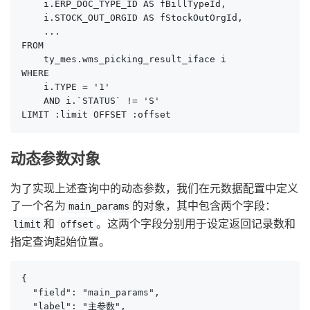
    i.ERP_DOC_TYPE_ID AS fBillTypeId,

    i.STOCK_OUT_ORGID AS fStockOutOrgId,

    ...

FROM

    ty_mes.wms_picking_result_iface i 

WHERE

    i.TYPE = '1' 

    AND i.`STATUS` != 'S'

LIMIT :limit OFFSET :offset
动态参数对象
为了实现上述查询中的动态参数，我们在元数据配置中定义
了一个名为
的对象，其中包含两个字段：
main_params
和
。这两个字段分别用于设定返回记录数和
limit
offset
指定查询起始位置。
{

  "field": "main_params",

  "label": "主参数",
