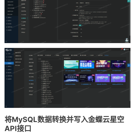
将MySQL数据转换并写入金蝶云星空
API接口