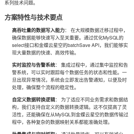
系列技术问题。
方案特性与技术要点
高吞吐量的数据写入能力
： 在大规模数据迁移过程中，
确保数据能够快速写入至关重要。通过优化MySQL的
select接口和金蝶云星空的batchSave API，我们能够实
现大量数据的快速、高效传输。
实时监控与告警系统
： 集成过程中，通过集中监控和告
警系统，可以实时跟踪每个数据任务的状态和性能。一
旦出现异常情况，系统会立即发出告警通知，以便及时
处理，确保整个流程的稳定性。
自定义数据转换逻辑
： 为了适应不同业务需求和数据结
构，我们支持自定义的数据转换逻辑。这不仅提高了灵
活性，还能确保在从MySQL到金蝶云星空的数据传输过
程中，各种复杂的数据映射关系都能准确处理。