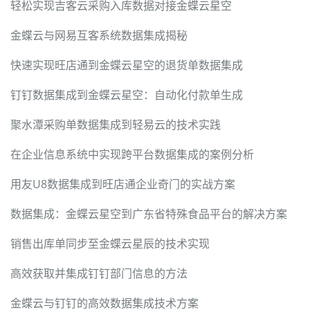
轻松实现吉客云采购入库数据对接金蝶云星空
金蝶云与网易互客系统数据集成揭秘
快速实现旺店通到金蝶云星空的退货单数据集成
钉钉数据集成到金蝶云星空：自动化付款单生成
聚水潭采购单数据集成到轻易云的技术实践
在企业信息系统中实现跨平台数据集成的案例分析
用友U8数据集成到旺店通企业奇门的实战方案
数据集成：金蝶云星空到广东省特殊食品平台的解决方案
销售出库单同步至金蝶云星辰的技术实现
高效获取并集成钉钉部门信息的方法
金蝶云与钉钉的高效数据集成技术方案