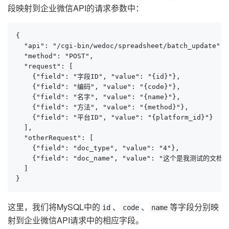
段映射到企业微信API的请求参数中：
{

  "api": "/cgi-bin/wedoc/spreadsheet/batch_update",

  "method": "POST",

  "request": [

    {"field": "字段ID", "value": "{id}"},

    {"field": "编码", "value": "{code}"},

    {"field": "名字", "value": "{name}"},

    {"field": "方法", "value": "{method}"},

    {"field": "平台ID", "value": "{platform_id}"}

  ],

  "otherRequest": [

    {"field": "doc_type", "value": "4"},

    {"field": "doc_name", "value": "这个是我测试的文档"}
  ]

}
这里，我们将MySQL中的
、
、
等字段分别映
id
code
name
射到企业微信API请求中的相应字段。