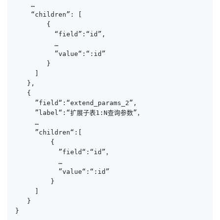
    …

    “children”: [

        {

          “field”:“id”,

          …

          ”value“:“:id”

        }

     ]

   },

   {

     ”field“:“extend_params_2”,

     ”label“:“扩展子表1:N查询参数”，

     …

     ”children“:[

         {

           ”field“:“id”，

           …

           ”value“:“:id”

         }

     ]

   }

}