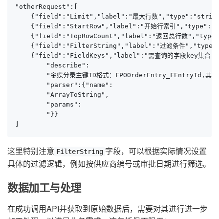
"otherRequest":[

    {"field":"Limit","label":"最大行数","type":"stri
    {"field":"StartRow","label":"开始行索引","type":"
    {"field":"TopRowCount","label":"返回总行数","typ
    {"field":"FilterString","label":"过滤条件","type":
    {"field":"FieldKeys","label":"需查询的字段key集合","t
        "describe":

        "金蝶分录主键ID格式：FPOOrderEntry_FEntryId,其它格式
        "parser":{"name":

        "ArrayToString",

        "params":

        "}}

]
这里特别注意
字段，可以根据实际情况设置
FilterString
具体的过滤逻辑，例如按供应商编号或审批日期进行筛选。
数据加工与处理
在成功调用API并获取到原始数据后，需要对其进行进一步