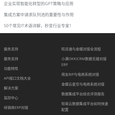
企业实现智能化转型的GPT策略与应用
集成方案中请求队列池的重要性与作用
50个常见IT术语详解，秒变行业专家！
服务支持
旺店通与金蝶对接全流程
服务支持
小满OKKICRM数据无缝对接
ERP
功能特性
用友BIP与电商系统对接
API接口文档大全
金蝶云星空与电商系统对接
解决方案
数据集成平台综合评测报告
监控中心
轻易云数据集成平台如何快速
经销商ERP对接
配置