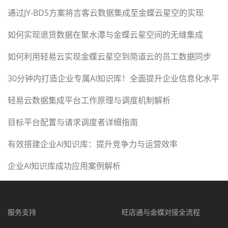
通过JY-BDS方案将吉客云数据集成至金蝶云星空的实现
如何实现退货数据在聚水潭与金蝶云星空间的无缝集成
如何利用轻易云实现金蝶云星空到简道云的员工数据同步
30分钟内打造企业专属AI知识库！全面提升企业信息化水平
轻易云数据集成平台工作原理与调度机制解析
目标平台配置与请求调度者详细指南
有效搭建企业AI知识库：提升竞争力与运营效率
企业AI知识库成功应用案例解析
服务支持
旺店通与金蝶对接全流程