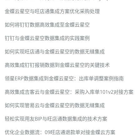
金蝶云星空与旺店通集成方案优化采购处理
如何将钉钉数据高效集成至金蝶云星空
钉钉与金蝶云星空数据集成的实践案例
如何实现旺店通与金蝶云星空的数据无缝集成
高效集成钉钉报销数据到金蝶云星空的关键技术
领星ERP数据集成到金蝶云星空：出库单调整案例指南
高效集成吉客云与金蝶云星空：采购入库单101v2对接方案
如何实现管易云与金蝶云星空的数据无缝集成
轻松实现用友BIP与旺店通数据集成的技术方案
优化企业数据流：09旺店通退款单对接金蝶云方案