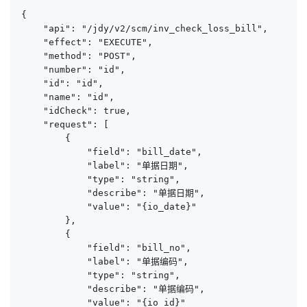
{

    "api": "/jdy/v2/scm/inv_check_loss_bill",

    "effect": "EXECUTE",

    "method": "POST",

    "number": "id",

    "id": "id",

    "name": "id",

    "idCheck": true,

    "request": [

        {

            "field": "bill_date",

            "label": "单据日期",

            "type": "string",

            "describe": "单据日期",

            "value": "{io_date}"

        },

        {

            "field": "bill_no",

            "label": "单据编码",

            "type": "string",

            "describe": "单据编码",

            "value": "{io_id}"
