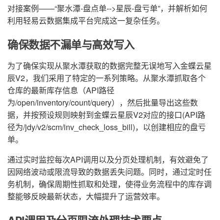
对接案例——“聚水潭-盘点单-->星辰-盘亏单”，并解析如何
利用轻易云数据集成平台完成这一复杂任务。
确保数据不漏单与高效写入
为了确保实现从聚水潭获取的数据完整无误地写入金蝶云星
辰V2，我们采用了特定的一系列策略。从聚水潭抓取各个
仓库的最新库存信息（API路径
为/open/inventory/count/query），然后批量导出这些数
据，并按预设规则映射到金蝶云星辰V2对应的接口(API路
径为/jdy/v2/scm/inv_check_loss_bill)，以创建相应的盘亏
单。
通过实时监控每次API调用以及分页处理机制，有效避免了
因网络波动或限流导致的数据丢失问题。同时，通过定时任
务机制，确保周期性抓取和处理，使得业务流程中的库存调
整能够反映最新状态，大幅提升了运营效率。