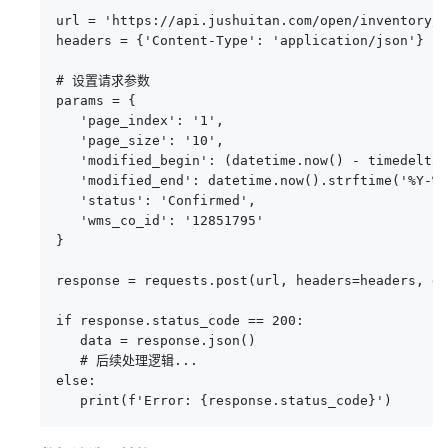
url = 'https://api.jushuitan.com/open/inventory/c
headers = {'Content-Type': 'application/json'}

# 设置请求参数

params = {

   'page_index': '1',

   'page_size': '10',

   'modified_begin': (datetime.now() - timedelta(
   'modified_end': datetime.now().strftime('%Y-%m
   'status': 'Confirmed',

   'wms_co_id': '12851795'

}

response = requests.post(url, headers=headers, da
if response.status_code == 200:

   data = response.json()

   # 后续处理逻辑...

else:

   print(f'Error: {response.status_code}')