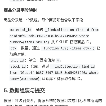
商品分录字段映射
商品分录是一个数组，每个商品项包含以下字段：
：通过
material_id
_findCollection find id from
ac1d70fd-05db-3961-a168-b5617749605e where
从 SKU ID 获取商品 ID。
number={items_sku_id}
：数量，通过
获
qty
_function ABS( {items_qty} )
取绝对值。
：单位，固定值为
。
unit_id
4
：仓库，通过
stock_id
_findCollection find id
from f05acc4f-b637-3497-86d3-3ed5423f226a where
从仓库名称获取仓库 ID。
name={warehouse}
5. 数据组装与提交
根据上述映射关系，将源系统的数据组装成目标系统所需的