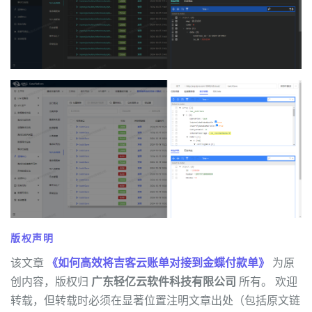
版权声明
该文章
《如何高效将吉客云账单对接到金蝶付款单》
为原
创内容，版权归
广东轻亿云软件科技有限公司
所有。 欢迎
转载，但转载时必须在显著位置注明文章出处（包括原文链