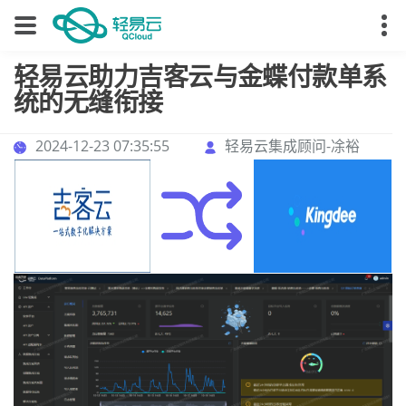
轻易云助力吉客云与金蝶付款单系
统的无缝衔接
2024-12-23 07:35:55
轻易云集成顾问-凃裕