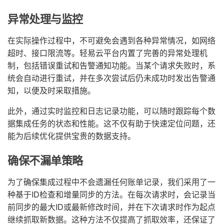
异常处理与监控
在实际操作过程中，不可避免会遇到各种异常情况，如网络
超时、接口限流等。轻易云平台内置了完善的异常处理机
制，包括错误重试和告警通知功能。当某个请求失败时，系
统会自动进行重试，并在多次尝试后仍未成功时发出告警通
知，以便及时采取措施。
此外，通过实时监控和日志记录功能，可以随时跟踪每个数
据集成任务的状态和性能。这不仅有助于快速定位问题，还
能为后续优化提供宝贵的数据支持。
确保不漏单策略
为了确保集成过程中不会遗漏任何账单记录，我们采用了一
种基于ID检查和增量同步的方法。在每次请求时，会记录当
前同步的最大ID或最新修改时间，并在下次请求时作为起点
继续抓取新数据。这种方法不仅提高了抓取效率，还保证了