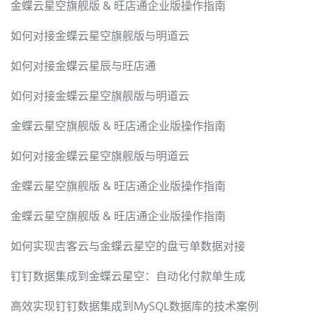
金蝶云星空旗舰版 & 旺店通企业版操作指南
如何对接金蝶云星空旗舰版与明道云
如何对接金蝶云星辰与旺店通
如何对接金蝶云星空旗舰版与明道云
金蝶云星空旗舰版 & 旺店通企业版操作指南
如何对接金蝶云星空旗舰版与明道云
金蝶云星空旗舰版 & 旺店通企业版操作指南
金蝶云星空旗舰版 & 旺店通企业版操作指南
如何实现吉客云与金蝶云星空的盘亏单数据对接
钉钉数据集成到金蝶云星空：自动化付款单生成
高效实现钉钉数据集成到MySQL数据库的技术案例