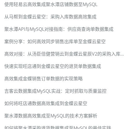
使用轻易云高效集成聚水潭店铺数据至MySQL
从马帮到金蝶云星空：采购入库数据高效集成
聚水潭API与MySQL对接指南：供应商查询单数据集成
案例分享：如何高效同步销售出库单至金蝶云星空
高效对接：从汤臣倍健营销云到金蝶云星辰V2的采购入库同步
快速实现旺店通到金蝶云星空的退货单数据集成
高效集成金蝶销售订单数据的实现策略
吉客云数据集成MySQL实战：定时抓取与质量监控
如何将旺店通数据高效集成到金蝶云星空
聚水潭数据高效集成至MySQL的技术方案解析
如何将聚水潭采购退货数据集成至MySQL的最佳实践