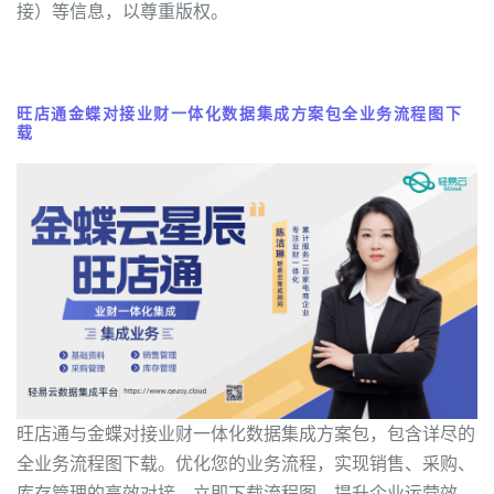
接）等信息，以尊重版权。
旺店通金蝶对接业财一体化数据集成方案包全业务流程图下
载
旺店通与金蝶对接业财一体化数据集成方案包，包含详尽的
全业务流程图下载。优化您的业务流程，实现销售、采购、
库存管理的高效对接。立即下载流程图，提升企业运营效