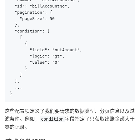
  "id": "billAccountNo",

  "pagination": {

    "pageSize": 50

  },

  "condition": [

    [

      {

        "field": "outAmount",

        "logic": "gt",

        "value": "0"

      }

    ]

  ],

  ...

}
这些配置项定义了我们要请求的数据类型、分页信息以及过
滤条件。例如，
字段指定了只获取出账金额大于
condition
零的记录。