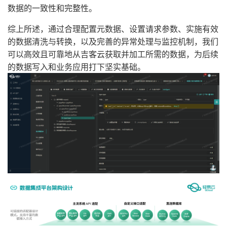
数据的一致性和完整性。
综上所述，通过合理配置元数据、设置请求参数、实施有效
的数据清洗与转换，以及完善的异常处理与监控机制，我们
可以高效且可靠地从吉客云获取并加工所需的数据，为后续
的数据写入和业务应用打下坚实基础。