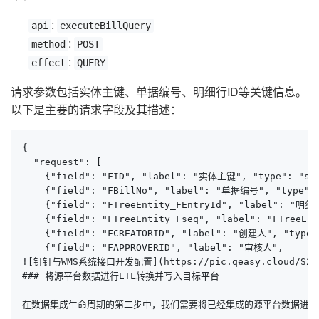
:
api
executeBillQuery
:
method
POST
:
effect
QUERY
请求参数包括实体主键、单据编号、明细行ID等关键信息。
以下是主要的请求字段及其描述：
{

  "request": [

    {"field": "FID", "label": "实体主键", "type": "st
    {"field": "FBillNo", "label": "单据编号", "type":
    {"field": "FTreeEntity_FEntryId", "label": "明细
    {"field": "FTreeEntity_Fseq", "label": "FTreeEnt
    {"field": "FCREATORID", "label": "创建人", "type":
    {"field": "FAPPROVERID", "label": "审核人", 

![钉钉与WMS系统接口开发配置](https://pic.qeasy.cloud/S27.pn
### 将源平台数据进行ETL转换并写入目标平台

在数据集成生命周期的第二步中，我们需要将已经集成的源平台数据进行E