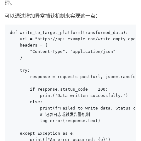
理。
可以通过增加异常捕获机制来实现这一点：
def write_to_target_platform(transformed_data):

    url = "https://api.example.com/write_empty_operat
    headers = {

        "Content-Type": "application/json"

    }

    try:

        response = requests.post(url, json=transform
        if response.status_code == 200:

            print("Data written successfully.")

        else:

            print(f"Failed to write data. Status cod
            # 记录日志或触发告警机制

            log_error(response.text)

    except Exception as e:

        print(f"An error occurred: {e}")
