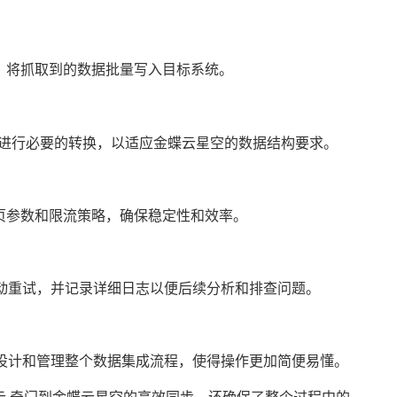
口，将抓取到的数据批量写入目标系统。
据进行必要的转换，以适应金蝶云星空的数据结构要求。
分页参数和限流策略，确保稳定性和效率。
动重试，并记录详细日志以便后续分析和排查问题。
设计和管理整个数据集成流程，使得操作更加简便易懂。
云·奇门到金蝶云星空的高效同步，还确保了整个过程中的