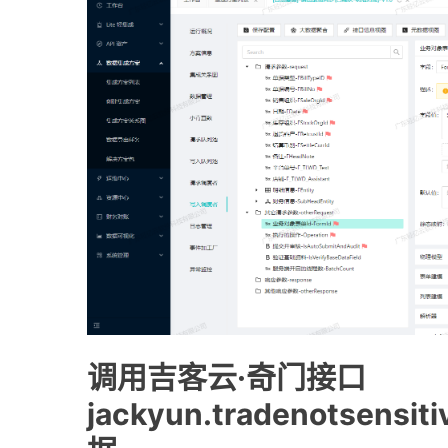
调用吉客云·奇门接口
jackyun.tradenotsensi