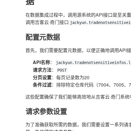
据
在数据集成过程中，调用源系统的API接口是至关
调用吉客云·奇门接口
jackyun.tradenotsensitivei
配置元数据
首先，我们需要配置元数据，以便正确地调用API
API名称
：
jackyun.tradenotsensitiveinfos.l
请求方法
：
POST
分页设置
：每页记录数为20
条件过滤
：排除特定仓库代码（7004、7005、70
这些配置确保了我们能够高效地从吉客云·奇门系统
请求参数设置
为了准确获取所需的数据，我们需要设置一系列请