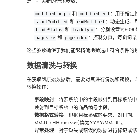
是一些关键的请求参数：
和
：用于指定
modified_begin
modified_end
和
：动态生成，
startModified
endModified
和
：分别设置为909
tradeStatus
tradeType
和
：控制分页，每页记录
pageSize
pageIndex
这些参数确保了我们能够精确地筛选出符合条件的
数据清洗与转换
在获取到原始数据后，需要对其进行清洗和转换，
转换操作：
字段映射
：将源系统中的字段映射到目标系统中
映射到目标系统中的商品编号字段。
数据格式转换
：根据目标系统的要求，对日期、
MM-DD HH:mm:ss转换为YYYY/MM/DD。
异常处理
：对于缺失或错误的数据进行标记或修