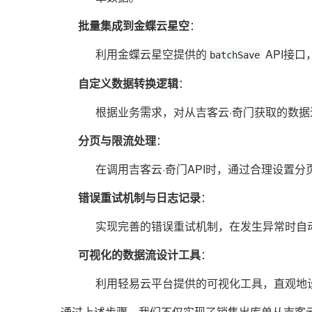
批量集成到金蝶云星空
：
利用金蝶云星空提供的
API接
batchSave
自定义数据转换逻辑
：
根据业务需求，对从吉客云·奇门获取的数
分页与限流处理
：
在调用吉客云·奇门API时，通过合理设置
错误重试机制与日志记录
：
实现完善的错误重试机制，在发生异常时自
可视化的数据流设计工具
：
利用轻易云平台提供的可视化工具，直观地
通过上述步骤，我们不仅实现了销售出库单从吉客