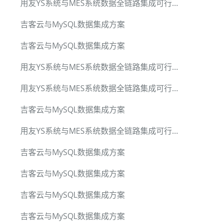
用友YS系统与MES系统数据全链路集成可行性调研报告
吉客云与MySQL数据集成方案
吉客云与MySQL数据集成方案
用友YS系统与MES系统数据全链路集成可行性调研报告
用友YS系统与MES系统数据全链路集成可行性调研报告
吉客云与MySQL数据集成方案
用友YS系统与MES系统数据全链路集成可行性调研报告
吉客云与MySQL数据集成方案
吉客云与MySQL数据集成方案
吉客云与MySQL数据集成方案
吉客云与MySQL数据集成方案