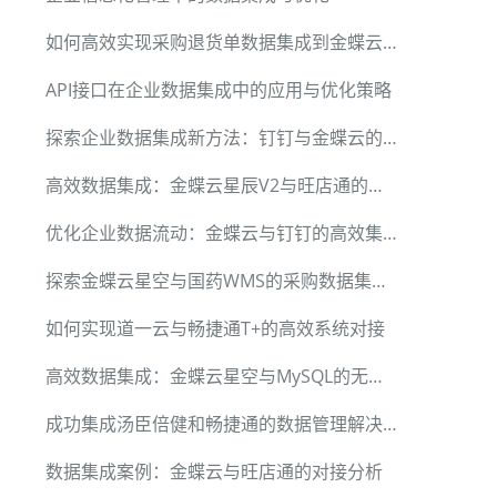
如何高效实现采购退货单数据集成到金蝶云平台
API接口在企业数据集成中的应用与优化策略
探索企业数据集成新方法：钉钉与金蝶云的采购融合
高效数据集成：金蝶云星辰V2与旺店通的案例分析
优化企业数据流动：金蝶云与钉钉的高效集成方案
探索金蝶云星空与国药WMS的采购数据集成方案
如何实现道一云与畅捷通T+的高效系统对接
高效数据集成：金蝶云星空与MySQL的无缝连接
成功集成汤臣倍健和畅捷通的数据管理解决方案
数据集成案例：金蝶云与旺店通的对接分析