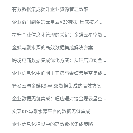
有效数据集成提升企业资源管理效率
企业奇门到金蝶云星辰V2的数据集成技术详解
提升企业信息化管理的关键：金蝶云星空数据集成案例
金蝶与聚水潭的高效数据集成解决方案
跨境电商数据集成优化方案：从旺店通到金蝶云星空
企业信息化中的阿里宜搭与金蝶云星空集成策略
管易云与金蝶K3-WISE数据集成的高效方案
企业数据无缝集成：旺店通对接金蝶云星空方案
实现KIS与聚水潭平台的数据无缝集成
企业信息化建设中的高效数据集成策略