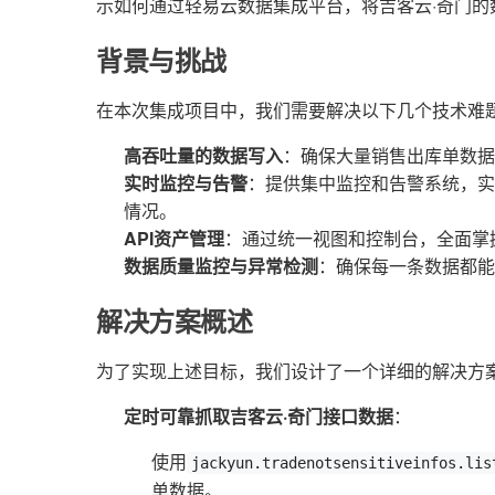
示如何通过轻易云数据集成平台，将吉客云·奇门
背景与挑战
在本次集成项目中，我们需要解决以下几个技术难
高吞吐量的数据写入
：确保大量销售出库单数据
实时监控与告警
：提供集中监控和告警系统，实
情况。
API资产管理
：通过统一视图和控制台，全面掌
数据质量监控与异常检测
：确保每一条数据都能
解决方案概述
为了实现上述目标，我们设计了一个详细的解决方
定时可靠抓取吉客云·奇门接口数据
：
使用
jackyun.tradenotsensitiveinfos.lis
单数据。