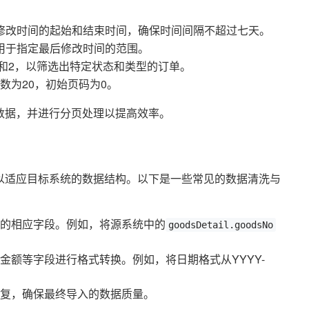
修改时间的起始和结束时间，确保时间间隔不超过七天。
用于指定最后修改时间的范围。
0和2，以筛选出特定状态和类型的订单。
数为20，初始页码为0。
数据，并进行分页处理以提高效率。
以适应目标系统的数据结构。以下是一些常见的数据清洗与
的相应字段。例如，将源系统中的
goodsDetail.goodsNo
金额等字段进行格式转换。例如，将日期格式从YYYY-
复，确保最终导入的数据质量。