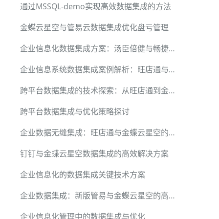
通过MSSQL-demo实现高效数据集成的方法
金蝶云星空与管易云数据集成优化盘亏管理
企业信息化数据集成方案：汤臣倍健与畅捷通T+的接口调用
企业信息系统数据集成案例解析：旺店通与金蝶云星空
跨平台数据集成的技术探索：从旺店通到金蝶云星空
跨平台数据集成与优化策略探讨
企业数据无缝集成：旺店通与金蝶云星空的深度合作
钉钉与金蝶云星空数据集成的高效解决方案
企业信息化的数据集成关键技术方案
企业数据集成：新版管易与金蝶云星空的高效协作
企业信息化管理中的数据集成与优化