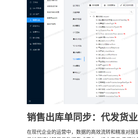
销售出库单同步：代发货业
在现代企业的运营中，数据的高效流转和精准对接