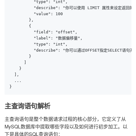
          "type": "int",

          "describe": "你可以使用 LIMIT 属性来设定返回的
          "value": 100

        },

        {

          "field": "offset",

          "label": "数据偏移量",

          "type": "int",

          "describe": "你可以通过OFFSET指定SELEC
        }

      ]

    }

  ],

  ...

}
主查询语句解析
主查询语句是整个数据请求过程的核心部分，它定义了从
MySQL数据库中提取哪些字段以及如何进行初步加工。以
下是具体的SQL查询语句：