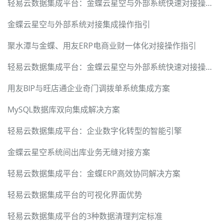
轻易云数据集成平台：金蝶云星空与外部系统快速对接操作指引
金蝶云星空与外部系统对接集成操作指引
聚水潭与金蝶、用友ERP电商业财一体化对接操作指引
轻易云数据集成平台：金蝶云星空与外部系统快速对接操作指引
用友BIP与旺店通企业奇门调拨单系统集成方案
MySQL数据库双向集成解决方案
轻易云数据集成平台：企业数字化转型的智能引擎
金蝶云星空系统间出库业务无缝对接方案
轻易云数据集成平台：金蝶ERP高效协同解决方案
轻易云数据集成平台的可视化界面优势
轻易云数据集成平台的3种数据清理判定标准