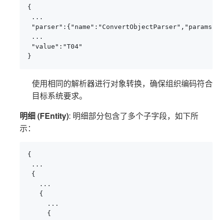
{

 ...

 "parser":{"name":"ConvertObjectParser","params":
 ...

 "value":"T04"

}
使用相同的解析器进行对象转换，确保组织编码符合
目标系统要求。
明细 (FEntity)
: 明细部分包含了多个子字段，如下所
示：
{

 ...

 {

   ...

   {

     ...

     {
