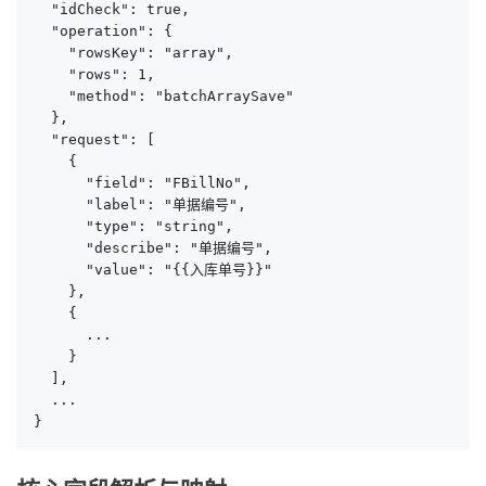
  "idCheck": true,

  "operation": {

    "rowsKey": "array",

    "rows": 1,

    "method": "batchArraySave"

  },

  "request": [

    {

      "field": "FBillNo",

      "label": "单据编号",

      "type": "string",

      "describe": "单据编号",

      "value": "{{入库单号}}"

    },

    {

      ...

    }

  ],

  ...

}