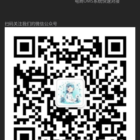
电商OMS系统快速对接
扫码关注我们的微信公众号