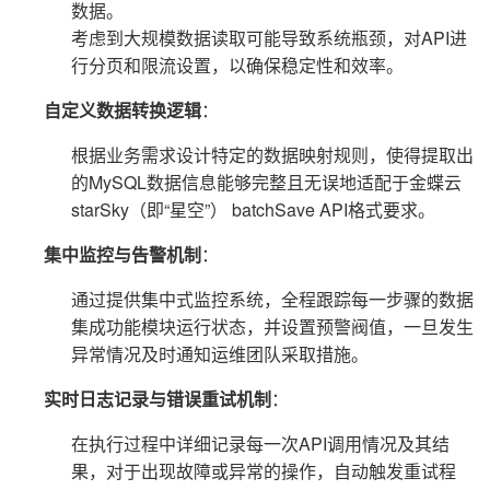
数据。
考虑到大规模数据读取可能导致系统瓶颈，对API进
行分页和限流设置，以确保稳定性和效率。
自定义数据转换逻辑
：
根据业务需求设计特定的数据映射规则，使得提取出
的MySQL数据信息能够完整且无误地适配于金蝶云
starSky（即“星空”） batchSave API格式要求。
集中监控与告警机制
：
通过提供集中式监控系统，全程跟踪每一步骤的数据
集成功能模块运行状态，并设置预警阀值，一旦发生
异常情况及时通知运维团队采取措施。
实时日志记录与错误重试机制
：
在执行过程中详细记录每一次API调用情况及其结
果，对于出现故障或异常的操作，自动触发重试程