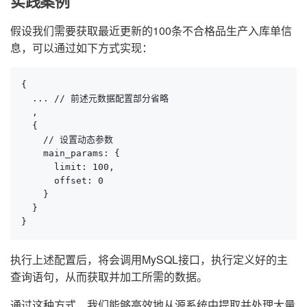
实践案例
假设我们需要获取最近更新的100条不合格品生产入库单信
息，可以通过如下方式实现：
{

  ... // 前述元数据配置部分省略

  ,

  {

    // 设置动态参数

    main_params: {

      limit: 100,

      offset: 0

    }

  }

}
执行上述配置后，将会调用MySQL接口，执行定义好的主
查询语句，从而获取并加工所需的数据。
通过这种方式，我们能够高效地从源系统中提取并处理大量