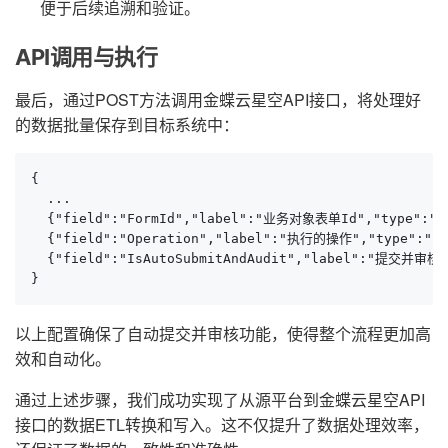
便于后续追溯和验证。
API调用与执行
最后，通过POST方法调用金蝶云星空API接口，将处理好
的数据批量保存到目标系统中：
{

  ...

  {"field":"FormId","label":"业务对象表单Id","type":"s
  {"field":"Operation","label":"执行的操作","type":"st
  {"field":"IsAutoSubmitAndAudit","label":"提交并审核",
}
以上配置确保了自动提交并审核功能，使得整个流程更加高
效和自动化。
通过上述步骤，我们成功实现了从源平台到金蝶云星空API
接口的数据ETL转换和写入。这不仅提升了数据处理效率，