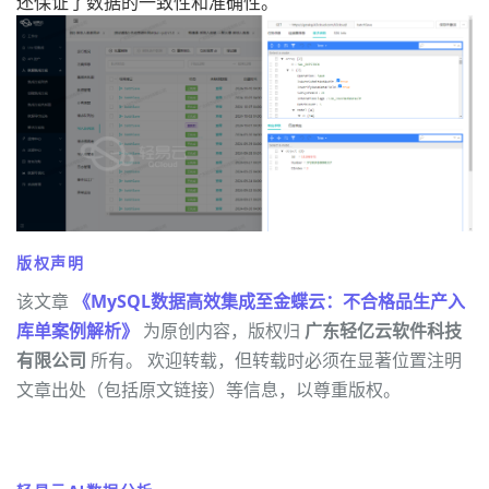
还保证了数据的一致性和准确性。
版权声明
该文章
《MySQL数据高效集成至金蝶云：不合格品生产入
库单案例解析》
为原创内容，版权归
广东轻亿云软件科技
有限公司
所有。 欢迎转载，但转载时必须在显著位置注明
文章出处（包括原文链接）等信息，以尊重版权。