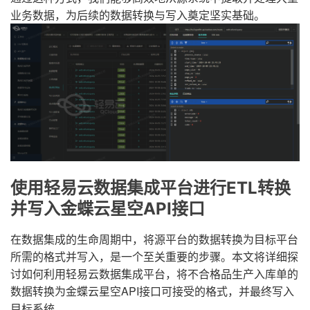
业务数据，为后续的数据转换与写入奠定坚实基础。
使用轻易云数据集成平台进行ETL转换
并写入金蝶云星空API接口
在数据集成的生命周期中，将源平台的数据转换为目标平台
所需的格式并写入，是一个至关重要的步骤。本文将详细探
讨如何利用轻易云数据集成平台，将不合格品生产入库单的
数据转换为金蝶云星空API接口可接受的格式，并最终写入
目标系统。