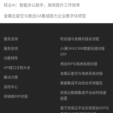
轻企AI：智能办公助手，高效提升工作效率
金蝶云星空与致远OA集成助力企业数字化转型
服务支持
旺店通与金蝶对接全流程
服务支持
小满OKKICRM数据无缝对接
ERP
功能特性
用友BIP与电商系统对接
API接口文档大全
金蝶云星空与电商系统对接
解决方案
数据集成平台综合评测报告
监控中心
轻易云数据集成平台如何快速
经销商ERP对接
配置
基于轻易云平台实现用友ERP与