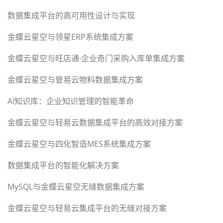
数据集成平台的高可用性设计与实现
金蝶云星空与领星ERP系统集成方案
金蝶云星空与旺店通·企业奇门采购入库单集成方案
金蝶云星空与管易云物料数据集成方案
AI知识库：企业知识管理的智能革命
金蝶云星空与轻易云数据集成平台的高效对接方案
金蝶云星空与四化智造MES系统集成方案
数据集成平台的智能化解决方案
MySQL与金蝶云星空无缝数据集成方案
金蝶云星空与轻易云集成平台的无缝对接方案