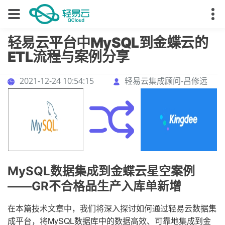
轻易云平台中MySQL到金蝶云的
ETL流程与案例分享
2021-12-24 10:54:15
轻易云集成顾问-吕修远
MySQL数据集成到金蝶云星空案例
——GR不合格品生产入库单新增
在本篇技术文章中，我们将深入探讨如何通过轻易云数据集
成平台，将MySQL数据库中的数据高效、可靠地集成到金