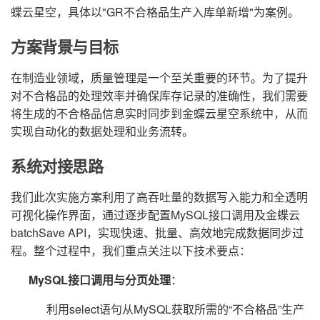
蝶云星空，具体以"GR不合格品生产入库单新增"为案例。
方案背景与目标
在制造业领域，质量管理是一个至关重要的环节。为了提升
对不合格品的处理效率并确保库存记录的准确性，我们需要
将生成的不合格品信息实时同步到金蝶云星空系统中，从而
实现自动化的数据处理和业务流转。
系统对接思路
我们此次实施方案利用了高吞吐量的数据写入能力和全透明
可视化操作界面，通过逐步配置MySQL接口调用及金蝶云
batchSave API，实现快速、批量、高效地完成数据同步过
程。整个过程中，我们重点关注以下技术要点：
MySQL接口调用与分页处理
：
利用select语句从MySQL获取所需的“不合格品”生产