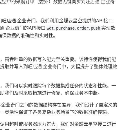
星空中的采购订单（委外）数据无缝同步到旺店通·企业奇
旺店通·企业奇门。我们利用金蝶云星空提供的API接口
·企业奇门的API接口
实现数
wdt.purchase.order.push
确保数据的准确性和实时性。
，高吞吐量的数据写入能力至关重要。该特性使得我们能
提取并写入到旺店通·企业奇门中，大幅提升了整体处理效
，我们可以实时跟踪每个数据集成任务的状态和性能。一
助我们及时采取措施进行修复，确保业务不中断。
·企业奇门之间的数据结构存在差异，我们设计了自定义的
一灵活性保证了各类复杂业务场景下的数据准确传输。
调用超时或服务器压力过大，我们对金蝶云星空接口进行