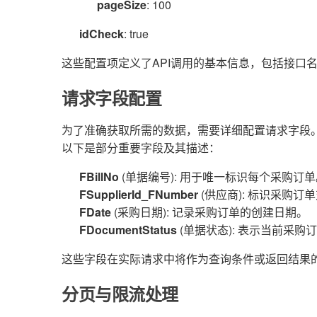
pageSize
: 100
idCheck
: true
这些配置项定义了API调用的基本信息，包括接口
请求字段配置
为了准确获取所需的数据，需要详细配置请求字段
以下是部分重要字段及其描述：
FBillNo
(单据编号): 用于唯一标识每个采购订单
FSupplierId_FNumber
(供应商): 标识采购订
FDate
(采购日期): 记录采购订单的创建日期。
FDocumentStatus
(单据状态): 表示当前采
这些字段在实际请求中将作为查询条件或返回结果
分页与限流处理