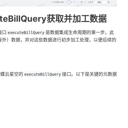
eBillQuery获取并加工数据
接口
是数据集成生命周期的第一步。此
executeBillQuery
委外）数据，并对这些数据进行初步加工处理，以便后续的
金蝶云星空的
接口。以下是关键的元数据
executeBillQuery