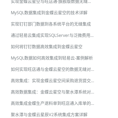
实现金蝶云星空与旺店通·旗舰版数据无缝对接的方案解析
MySQL数据集成到金蝶云星空的技术详解
实现钉钉部门数据到各系统平台的无缝集成
通过轻易云集成实现SQLServer与泛微费用模块的数据对接
如何将钉钉数据高效集成到金蝶云星空
MySQL数据如何高效集成到轻易云-案例解析
如何实现旺店通与金蝶云星空的数据无缝对接
高效集成：实现金蝶云星空间采购退货提交与审核对接
高效数据集成：金蝶云星空与聚水潭系统对接案例详解
高效集成金蝶生产退料单到旺店通入库单的技术实现
聚水潭与金蝶云星辰V2系统集成方案详解