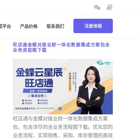
成平台
产品价格
联系我们
注册体验
旺店通金蝶对接业财一体化数据集成方案包全
业务流程图下载
旺店通与金蝶对接业财一体化数据集成方案
包，包含详尽的全业务流程图下载。优化您的
业务流程，实现销售、采购、库存管理的高效