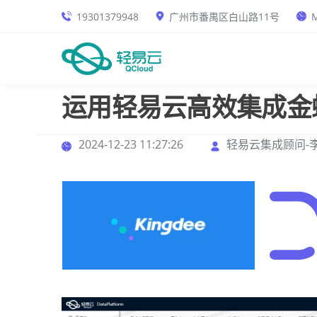
19301379948
广州市番禺区白山路11号
M
运用轻易云高效集成金
2024-12-23 11:27:26
轻易云集成顾问-