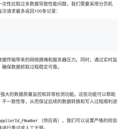
一次性拉取过多数据导致性能问题，我们需要采用分页机
次请求最多返回100条记录：
数据传输带来的网络拥堵和服务器压力。同时，通过实时监
，确保数据抓取过程稳定可靠。
了强大的数据质量监控和异常检测功能。这些功能可以帮助
、不一致性等，从而保证后续的数据转换和写入过程顺利进
（供应商），我们可以设置严格的校验
upplierId_FNumber
略进行重试或人工干预。