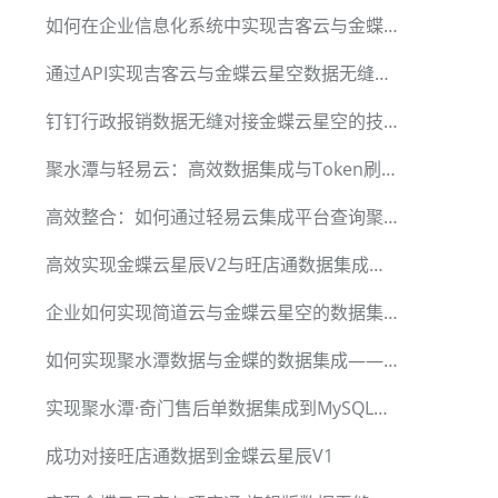
如何在企业信息化系统中实现吉客云与金蝶云星空的无缝数据对接
通过API实现吉客云与金蝶云星空数据无缝集成
钉钉行政报销数据无缝对接金蝶云星空的技术详解
聚水潭与轻易云：高效数据集成与Token刷新方案
高效整合：如何通过轻易云集成平台查询聚水潭物料信息
高效实现金蝶云星辰V2与旺店通数据集成的策略
企业如何实现简道云与金蝶云星空的数据集成
如何实现聚水潭数据与金蝶的数据集成——全流程案例解析
实现聚水潭·奇门售后单数据集成到MySQL的详细步骤
成功对接旺店通数据到金蝶云星辰V1