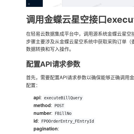
调用金蝶云星空接口execut
在轻易云数据集成平台中，调用源系统金蝶云星空
步骤主要涉及从金蝶云星空系统中获取采购订单（
数据转换和写入操作。
配置API请求参数
首先，需要配置API请求参数以确保能够正确调用
配置：
api
:
executeBillQuery
method
:
POST
number
:
FBillNo
id
:
FPOOrderEntry_FEntryId
pagination
: