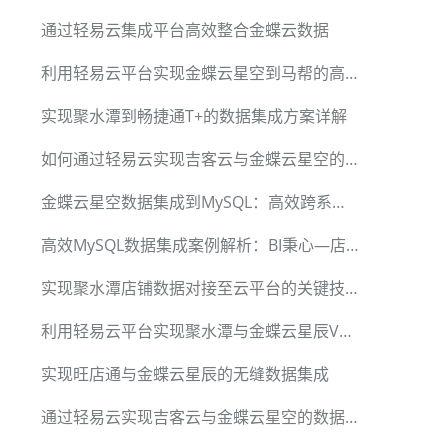
通过轻易云集成平台高效整合金蝶云数据
利用轻易云平台实现金蝶云星空到马帮的高效数据集成
实现聚水潭到畅捷通T+的数据集成方案详解
如何通过轻易云实现吉客云与金蝶云星空的数据集成
金蝶云星空数据集成到MySQL：高效跨系统数据管理
高效MySQL数据集成案例解析：BI秉心—店铺信息表
实现聚水潭店铺数据对接至云平台的关键技术
利用轻易云平台实现聚水潭与金蝶云星辰V2的数据集成
实现旺店通与金蝶云星辰的无缝数据集成
通过轻易云实现吉客云与金蝶云星空的数据集成案例