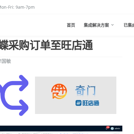
on-Fri: 9am-7pm
首页
集成解决方案
已集
蝶采购订单至旺店通
李国敏