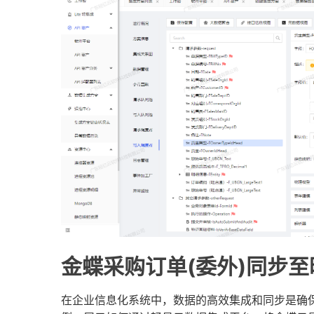
金蝶采购订单(委外)同步至
在企业信息化系统中，数据的高效集成和同步是确