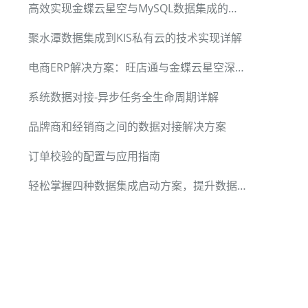
高效实现金蝶云星空与MySQL数据集成的技术技巧
聚水潭数据集成到KIS私有云的技术实现详解
电商ERP解决方案：旺店通与金蝶云星空深度集成
系统数据对接-异步任务全生命周期详解
品牌商和经销商之间的数据对接解决方案
订单校验的配置与应用指南
轻松掌握四种数据集成启动方案，提升数据集成效率