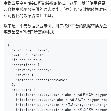
金蝶云星空API接口所能接收的格式。这里，我们使用轻易
云数据集成平台提供的强大功能，包括自定义数据转换逻辑
和可视化的数据流设计工具。
以下是一个元数据配置示例，用于将源平台的数据转换为金
蝶云星空API接口所需的格式：
{

  "api": "batchSave",

  "method": "POST",

  "idCheck": true,

  "operation": {

    "rowsKey": "array",

    "rows": 1,

    "method": "batchArraySave"

  },

  "request": [

    {"field":"FBillTypeID","label":"单据类型","type":"s
    {"field":"FBillNo","label":"单据编号","type":"strin
    {"field":"FDate","label":"日期","type":"string","
    {"field":"FStockOrgId","label":"发货组织","type":"s