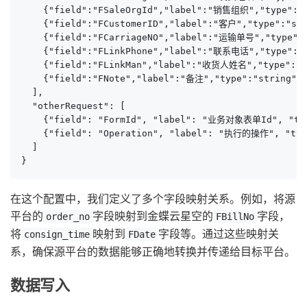
    {"field":"FSaleOrgId","label":"销售组织","type":"st
    {"field":"FCustomerID","label":"客户","type":"str
    {"field":"FCarriageNO","label":"运输单号","type":"s
    {"field":"FLinkPhone","label":"联系电话","type":"st
    {"field":"FLinkMan","label":"收货人姓名","type":"st
    {"field":"FNote","label":"备注","type":"string",
  ],

  "otherRequest": [

    {"field": "FormId", "label": "业务对象表单Id", "type
    {"field": "Operation", "label": "执行的操作", "type
  ]

}
在这个配置中，我们定义了多个字段映射关系。例如，将源
平台的
字段映射到金蝶云星空的
字段，
order_no
FBillNo
将
映射到
字段等。通过这些映射关
consign_time
FDate
系，确保源平台的数据能够正确地转换并传递给目标平台。
数据写入