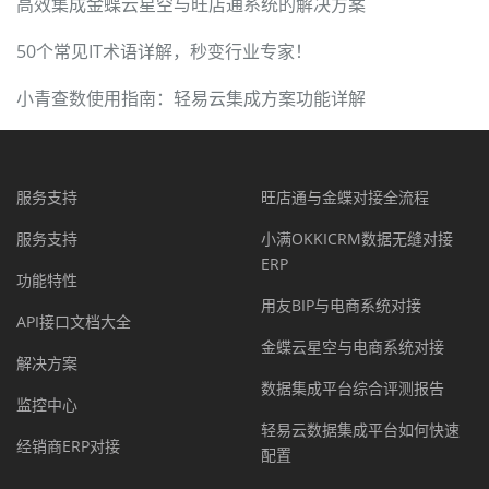
高效集成金蝶云星空与旺店通系统的解决方案
50个常见IT术语详解，秒变行业专家！
小青查数使用指南：轻易云集成方案功能详解
服务支持
旺店通与金蝶对接全流程
服务支持
小满OKKICRM数据无缝对接
ERP
功能特性
用友BIP与电商系统对接
API接口文档大全
金蝶云星空与电商系统对接
解决方案
数据集成平台综合评测报告
监控中心
轻易云数据集成平台如何快速
经销商ERP对接
配置