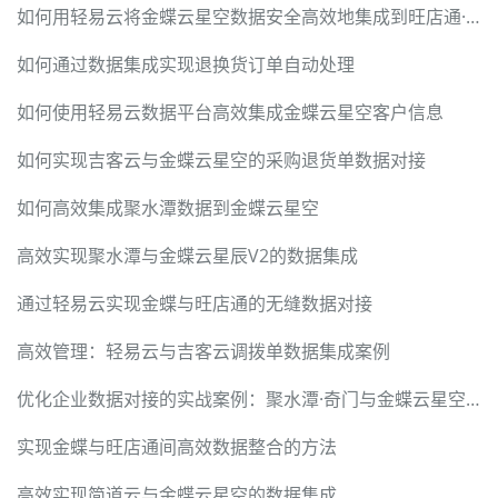
如何用轻易云将金蝶云星空数据安全高效地集成到旺店通·企业奇门
如何通过数据集成实现退换货订单自动处理
如何使用轻易云数据平台高效集成金蝶云星空客户信息
如何实现吉客云与金蝶云星空的采购退货单数据对接
如何高效集成聚水潭数据到金蝶云星空
高效实现聚水潭与金蝶云星辰V2的数据集成
通过轻易云实现金蝶与旺店通的无缝数据对接
高效管理：轻易云与吉客云调拨单数据集成案例
优化企业数据对接的实战案例：聚水潭·奇门与金蝶云星空的无缝集成
实现金蝶与旺店通间高效数据整合的方法
高效实现简道云与金蝶云星空的数据集成