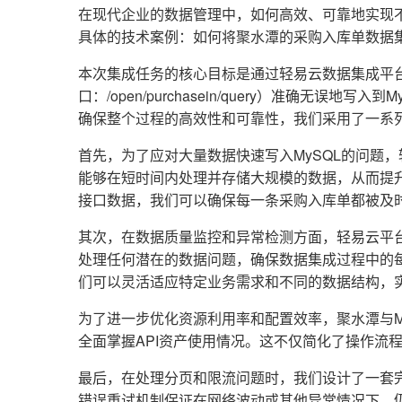
在现代企业的数据管理中，如何高效、可靠地实现
具体的技术案例：如何将聚水潭的采购入库单数据集
本次集成任务的核心目标是通过轻易云数据集成平台
口：/open/purchasein/query）准确无误地写
确保整个过程的高效性和可靠性，我们采用了一系
首先，为了应对大量数据快速写入MySQL的问题
能够在短时间内处理并存储大规模的数据，从而提
接口数据，我们可以确保每一条采购入库单都被及
其次，在数据质量监控和异常检测方面，轻易云平
处理任何潜在的数据问题，确保数据集成过程中的
们可以灵活适应特定业务需求和不同的数据结构，
为了进一步优化资源利用率和配置效率，聚水潭与My
全面掌握API资产使用情况。这不仅简化了操作流
最后，在处理分页和限流问题时，我们设计了一套
错误重试机制保证在网络波动或其他异常情况下，