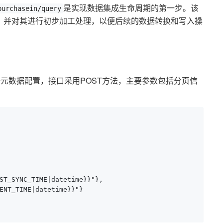
是实现数据集成生命周期的第一步。该
purchasein/query
，并对其进行初步加工处理，以便后续的数据转换和写入操
据元数据配置，接口采用POST方法，主要参数包括分页信
ST_SYNC_TIME|datetime}}"},

ENT_TIME|datetime}}"}
