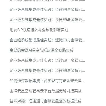
企业级系统集成最佳实践：泛微E9与金蝶云星空对接
企业级系统集成最佳实践：泛微E9与金蝶云星空对接
用友BIP快速接入与全球化部署实践
企业级系统集成最佳实践：泛微E9与金蝶云星空对接
金蝶的金蝶AI星空与旺店通全链路集成
企业级系统集成最佳实践：泛微E9与金蝶云星空对接
企业级系统集成最佳实践：泛微E9与金蝶云星空对接
如何通过数据集成平台实现钉钉与金蝶云星空的无缝衔接
金蝶云星空与轻易云平台数据无缝对接实战
智能对接：旺店通与金蝶云星空的数据集成