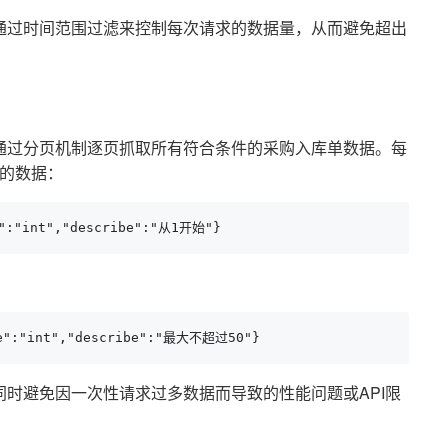
通过时间范围过滤来控制每次请求的数据量，从而避免超出
通过分页机制逐页抓取所有符合条件的采购入库单数据。每
的数据：
e":"int","describe":"从1开始"}
：
pe":"int","describe":"最大不超过50"}
时避免因一次性请求过多数据而导致的性能问题或API限