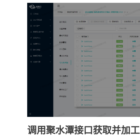
调用聚水潭接口获取并加工