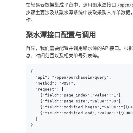
在轻易云数据集成平台中，调用聚水潭接口
/open/
步骤主要涉及从聚水潭系统中获取采购入库单数据
作。
聚水潭接口配置与调用
首先，我们需要配置并调用聚水潭的API接口。根
息、时间范围以及相关单号列表等。
{

  "api": "/open/purchasein/query",

  "method": "POST",

  "request": [

    {"field":"page_index","value":"1"},

    {"field":"page_size","value":"30"},

    {"field":"modified_begin","value":"{{LA
    {"field":"modified_end","value":"{{CURR
  ]

}