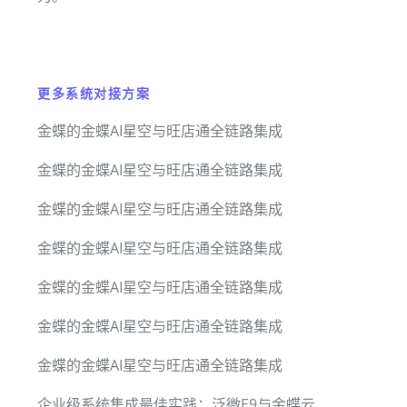
更多系统对接方案
金蝶的金蝶AI星空与旺店通全链路集成
金蝶的金蝶AI星空与旺店通全链路集成
金蝶的金蝶AI星空与旺店通全链路集成
金蝶的金蝶AI星空与旺店通全链路集成
金蝶的金蝶AI星空与旺店通全链路集成
金蝶的金蝶AI星空与旺店通全链路集成
金蝶的金蝶AI星空与旺店通全链路集成
企业级系统集成最佳实践：泛微E9与金蝶云星空对接