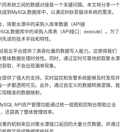
不同系统之间的数据对接是一个关键问题。本文将分享一个
成到MySQL数据库中，以满足BI狄菲俪诗系统的需求。
，将聚水潭中的采购入库单数据（API接
入到MySQL数据库中的采购入库表（API接口：execute）。为了
列先进的技术手段和特性。
，轻易云平台提供了高吞吐量的数据写入能力。这使得我们
升整体数据处理时效性。同时，通过定时可靠地抓取聚水潭
时获取，不会出现漏单现象。
台提供了强大的支持。实时监控和告警系统能够及时发现并
每一步都透明可见。此外，通过自定义的数据转换逻辑，我
实现精准的数据映射。
SQL API资产管理功能通过统一视图和控制台帮助企业
程，还提高了整体管理效率。
完善的机制来应对聚水潭接口返回的大量分页数据，并通过
仍能稳定完成数据传输任务。