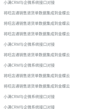
小满CRM与企微系统接口对接
将旺店通销售退货单数据集成到金蝶云
将旺店通销售退货单数据集成到金蝶云
将旺店通销售退货单数据集成到金蝶云
小满CRM与企微系统接口对接
将旺店通销售退货单数据集成到金蝶云
小满CRM与企微系统接口对接
将旺店通销售退货单数据集成到金蝶云
将旺店通销售退货单数据集成到金蝶云
小满CRM与企微系统接口对接
小满CRM与企微系统接口对接