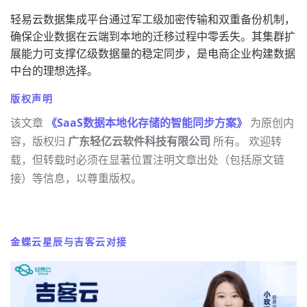
轻易云数据集成平台通过军工级加密传输和双重备份机制，
确保企业数据在云端到本地的迁移过程中零丢失。其集群扩
展能力可支撑亿级数据量的稳定同步，是电商企业构建数据
中台的理想选择。
版权声明
该文章
《SaaS数据本地化存储的智能同步方案》
为原创内
容，版权归
广东轻亿云软件科技有限公司
所有。 欢迎转
载，但转载时必须在显著位置注明文章出处（包括原文链
接）等信息，以尊重版权。
金蝶云星辰与吉客云对接