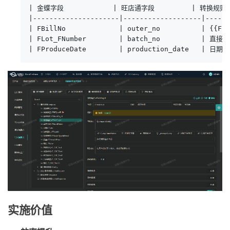
| 金蝶字段            | 旺店通字段         | 转换规则   
|---------------------|-------------------|------
| FBillNo             | outer_no          | {{FBi
| FLot_FNumber        | batch_no          | 直接映
| FProduceDate        | production_date   | 日期
实施价值