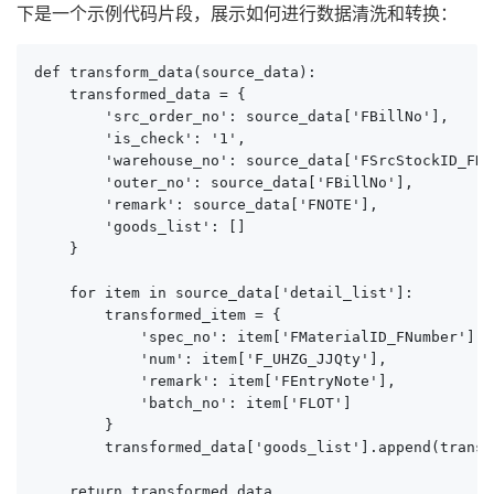
下是一个示例代码片段，展示如何进行数据清洗和转换：
def transform_data(source_data):

    transformed_data = {

        'src_order_no': source_data['FBillNo'],

        'is_check': '1',

        'warehouse_no': source_data['FSrcStockID_FNum
        'outer_no': source_data['FBillNo'],

        'remark': source_data['FNOTE'],

        'goods_list': []

    }

    for item in source_data['detail_list']:

        transformed_item = {

            'spec_no': item['FMaterialID_FNumber'],

            'num': item['F_UHZG_JJQty'],

            'remark': item['FEntryNote'],

            'batch_no': item['FLOT']

        }

        transformed_data['goods_list'].append(transf
    return transformed_data