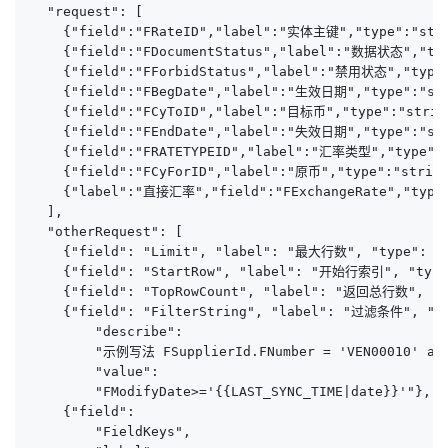
  "request": [

    {"field":"FRateID","label":"实体主键","type":"strin
    {"field":"FDocumentStatus","label":"数据状态","type
    {"field":"FForbidStatus","label":"禁用状态","type":
    {"field":"FBegDate","label":"生效日期","type":"stri
    {"field":"FCyToID","label":"目标币","type":"string
    {"field":"FEndDate","label":"失效日期","type":"stri
    {"field":"FRATETYPEID","label":"汇率类型","type":"s
    {"field":"FCyForID","label":"原币","type":"string
    {"label":"直接汇率","field":"FExchangeRate","type":
  ],

  "otherRequest": [

    {"field": "Limit", "label": "最大行数", "type": "
    {"field": "StartRow", "label": "开始行索引", "type
    {"field": "TopRowCount", "label": "返回总行数", 
    {"field": "FilterString", "label": "过滤条件", "ty
        "describe": 

        "示例写法 FSupplierId.FNumber = 'VEN00010' and 
        "value":

        "FModifyDate>='{{LAST_SYNC_TIME|date}}'"},

    {"field":

        "FieldKeys",
