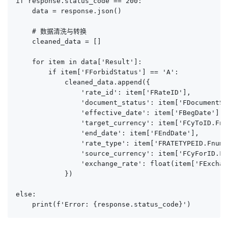
if response.status_code == 200:

    data = response.json()

    # 数据清洗与转换

    cleaned_data = []

    for item in data['Result']:

        if item['FForbidStatus'] == 'A':

            cleaned_data.append({

                'rate_id': item['FRateID'],

                'document_status': item['FDocumentSta
                'effective_date': item['FBegDate'],

                'target_currency': item['FCyToID.Fnum
                'end_date': item['FEndDate'],

                'rate_type': item['FRATETYPEID.Fnumbe
                'source_currency': item['FCyForID.Fn
                'exchange_rate': float(item['FExchan
            })

else:

    print(f'Error: {response.status_code}')