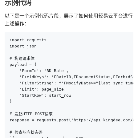
示例代码
以下是一个示例代码片段，展示了如何使用轻易云平台进行
上述操作：
import requests

import json

# 构建请求体

payload = {

    'FormId': 'BD_Rate',

    'FieldKeys': 'FRateID,FDocumentStatus,FForbidSta
    'FilterString': f'FModifyDate>="{last_sync_time}"
    'Limit': page_size,

    'StartRow': start_row

}

# 发起HTTP POST请求

response = requests.post('https://api.kingdee.com/ex
# 检查响应状态码
