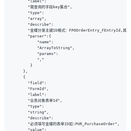
        "label":

        "需查询的字段key集合",

        "type":

        "array",

        "describe":

        "金蝶分录主键ID格式：FPOOrderEntry_FEntryId,其它格式
        "parser":{

            "name":

            "ArrayToString",

            "params":

            ","

         }

      },

      {

        "field":

        "FormId",

        "label":

        "业务对象表单Id",

        "type":

        "string",

        "describe":

        "必须填写金蝶的表单ID如:PUR_PurchaseOrder",

        "value":
