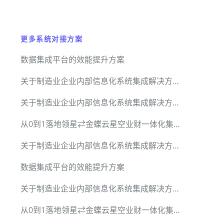
更多系统对接方案
数据集成平台的效能提升方案
关于制造业企业内部信息化系统集成解决方案
关于制造业企业内部信息化系统集成解决方案
从0到1落地领星⇄金蝶云星空业财一体化集成
关于制造业企业内部信息化系统集成解决方案
数据集成平台的效能提升方案
关于制造业企业内部信息化系统集成解决方案
从0到1落地领星⇄金蝶云星空业财一体化集成