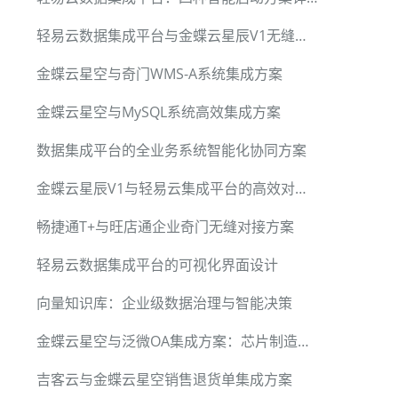
轻易云数据集成平台与金蝶云星辰V1无缝对接方案
金蝶云星空与奇门WMS-A系统集成方案
金蝶云星空与MySQL系统高效集成方案
数据集成平台的全业务系统智能化协同方案
金蝶云星辰V1与轻易云集成平台的高效对接指南
畅捷通T+与旺店通企业奇门无缝对接方案
轻易云数据集成平台的可视化界面设计
向量知识库：企业级数据治理与智能决策
金蝶云星空与泛微OA集成方案：芯片制造企业数字化转型实践
吉客云与金蝶云星空销售退货单集成方案