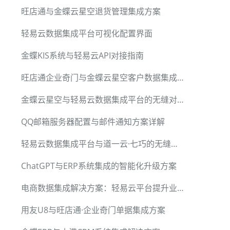
旺店通与金蝶云星空退货管理集成方案
轻易云数据集成平台可视化配置界面
金蝶KIS系统与轻易云API对接指南
旺店通企业奇门与金蝶云星空客户数据集成方案
金蝶云星空与轻易云数据集成平台的无缝对接方案
QQ邮箱服务器配置与邮件通知方案详解
轻易云数据集成平台与道一云·七巧的无缝对接方案
ChatGPT与ERP系统集成的智能化升级方案
电商数据集成解决方案：轻易云平台提升业务协同效率
用友U8与旺店通·企业奇门单据集成方案