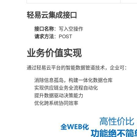
轻易云集成接口
接口名称
：写入空操作
请求方法
：POST
业务价值实现
通过轻易云平台的智能数据管道技术，企业可：
消除信息孤岛，构建一体化数据仓库
实现供应链业务全流程自动化
提升数据驱动决策能力
优化跨系统协同效率