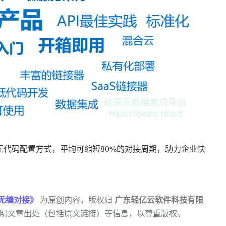
代码配置方式，平均可缩短80%的对接周期，助力企业快
无缝对接》
为原创内容，版权归
广东轻亿云软件科技有限
注明文章出处（包括原文链接）等信息，以尊重版权。