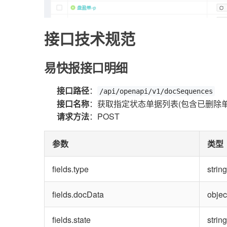
接口技术规范
易快报接口明细
接口路径
：
/api/openapi/v1/docSequences
接口名称
：获取指定状态单据列表(包含已删除单
请求方法
：POST
参数
类型
fields.type
string
fields.docData
objec
fields.state
string