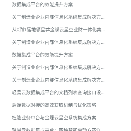
数据集成平台的效能提升方案
关于制造业企业内部信息化系统集成解决方案
从0到1落地领星⇄金蝶云星空业财一体化集成
关于制造业企业内部信息化系统集成解决方案
数据集成平台的效能提升方案
关于制造业企业内部信息化系统集成解决方案
关于制造业企业内部信息化系统集成解决方案
轻易云数据集成平台的文档列表查询接口设计
后端数据对接的高效获取机制与优化策略
植隆业务中台与金蝶云星空系统集成方案
轻易云数据集成平台：四种智能启动方案详解