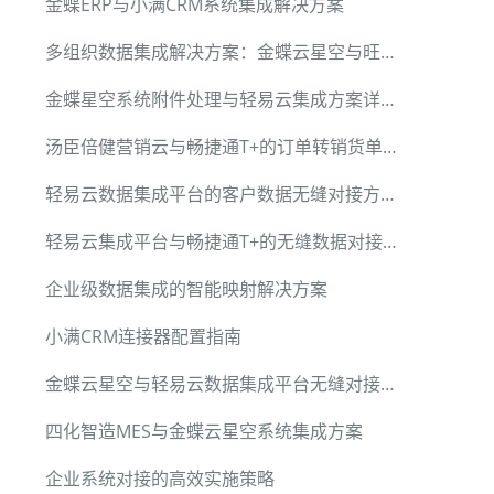
金蝶ERP与小满CRM系统集成解决方案
多组织数据集成解决方案：金蝶云星空与旺店通对接实践
金蝶星空系统附件处理与轻易云集成方案详解
汤臣倍健营销云与畅捷通T+的订单转销货单全流程自动化
轻易云数据集成平台的客户数据无缝对接方案
轻易云集成平台与畅捷通T+的无缝数据对接方案
企业级数据集成的智能映射解决方案
小满CRM连接器配置指南
金蝶云星空与轻易云数据集成平台无缝对接方案
四化智造MES与金蝶云星空系统集成方案
企业系统对接的高效实施策略