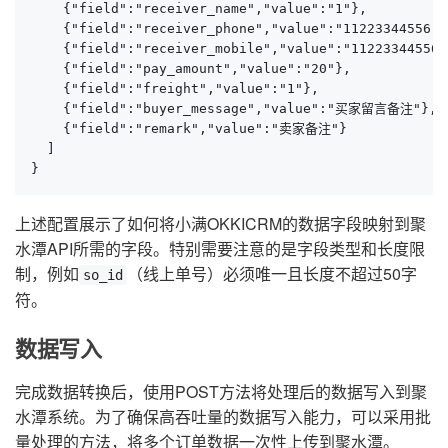
    {"field":"receiver_name","value":"1"},

    {"field":"receiver_phone","value":"11223344556"},
    {"field":"receiver_mobile","value":"11223344556"}
    {"field":"pay_amount","value":"20"},

    {"field":"freight","value":"1"},

    {"field":"buyer_message","value":"买家留言备注"},

    {"field":"remark","value":"卖家备注"}

  ]

}
上述配置展示了如何将小满OKKICRM的数据字段映射到聚
水潭API所需的字段。特别需要注意的是字段类型和长度限
制，例如
（线上单号）必须唯一且长度不超过50字
so_id
符。
数据写入
完成数据转换后，使用POST方法将处理后的数据写入到聚
水潭系统。为了确保高吞吐量的数据写入能力，可以采用批
量处理的方法，将多个订单数据一次性上传到聚水潭。