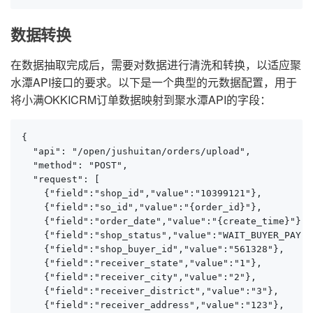
数据转换
在数据抽取完成后，需要对数据进行清洗和转换，以适应聚
水潭API接口的要求。以下是一个典型的元数据配置，用于
将小满OKKICRM订单数据映射到聚水潭API的字段：
{

  "api": "/open/jushuitan/orders/upload",

  "method": "POST",

  "request": [

    {"field":"shop_id","value":"10399121"},

    {"field":"so_id","value":"{order_id}"},

    {"field":"order_date","value":"{create_time}"},

    {"field":"shop_status","value":"WAIT_BUYER_PAY"},
    {"field":"shop_buyer_id","value":"561328"},

    {"field":"receiver_state","value":"1"},

    {"field":"receiver_city","value":"2"},

    {"field":"receiver_district","value":"3"},

    {"field":"receiver_address","value":"123"},
