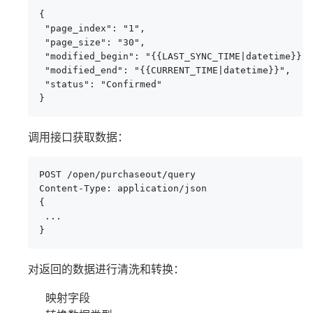
{

 "page_index": "1",

 "page_size": "30",

 "modified_begin": "{{LAST_SYNC_TIME|datetime}}",

 "modified_end": "{{CURRENT_TIME|datetime}}",

 "status": "Confirmed"

}
调用接口获取数据：
POST /open/purchaseout/query

Content-Type: application/json

{

 ...

}
对返回的数据进行清洗和转换：
映射字段