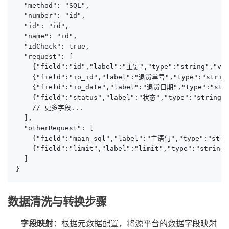
  "method": "SQL",

  "number": "id",

  "id": "id",

  "name": "id",

  "idCheck": true,

  "request": [

    {"field":"id","label":"主键","type":"string","val
    {"field":"io_id","label":"退货单号","type":"string"
    {"field":"io_date","label":"退货日期","type":"strin
    {"field":"status","label":"状态","type":"strin
    // 更多字段...

  ],

  "otherRequest": [

    {"field":"main_sql","label":"主语句","type":"strin
    {"field":"limit","label":"limit","type":"string"
  ]

}
数据清洗与转换步骤
字段映射
：根据元数据配置，将源平台的数据字段映射