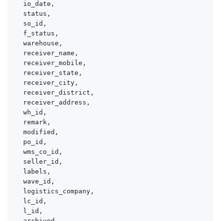
  io_date,

  status,

  so_id,

  f_status,

  warehouse,

  receiver_name,

  receiver_mobile,

  receiver_state,

  receiver_city,

  receiver_district,

  receiver_address,

  wh_id,

  remark,

  modified,

  po_id,

  wms_co_id,

  seller_id,

  labels,

  wave_id,

  logistics_company,

  lc_id,

  l_id,

  archived,
