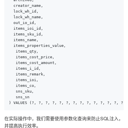
  creator_name,

  lock_wh_id,

  lock_wh_name,

  out_io_id,

  items_ioi_id,

  items_sku_id,

  items_name,

  items_properties_value，

   items_qty，

   items_cost_price，

   items_cost_amount，

   items_i_id，

   items_remark，

   items_ioi，

   items_co，

   sns_sku，

   sns_sn

) VALUES (?, ?, ?, ?, ?, ?, ?, ?, ?, ?, ?, ?, ?, ?, 
在实际操作中，我们需要使用参数化查询来防止SQL注入，
并提高执行效率。