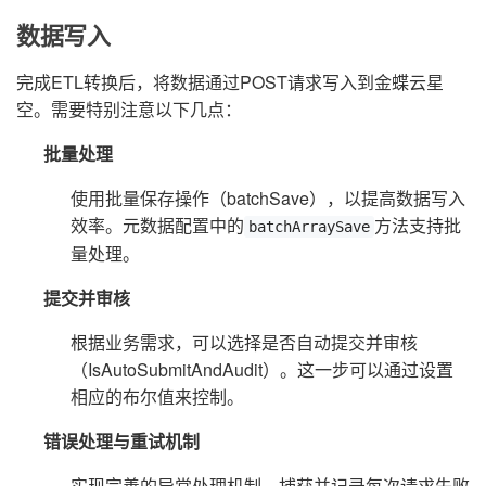
数据写入
完成ETL转换后，将数据通过POST请求写入到金蝶云星
空。需要特别注意以下几点：
批量处理
使用批量保存操作（batchSave），以提高数据写入
效率。元数据配置中的
方法支持批
batchArraySave
量处理。
提交并审核
根据业务需求，可以选择是否自动提交并审核
（IsAutoSubmitAndAudit）。这一步可以通过设置
相应的布尔值来控制。
错误处理与重试机制
实现完善的异常处理机制，捕获并记录每次请求失败