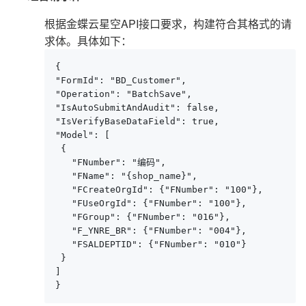
根据金蝶云星空API接口要求，构建符合其格式的请
求体。具体如下：
{

"FormId": "BD_Customer",

"Operation": "BatchSave",

"IsAutoSubmitAndAudit": false,

"IsVerifyBaseDataField": true,

"Model": [

 {

   "FNumber": "编码",

   "FName": "{shop_name}",

   "FCreateOrgId": {"FNumber": "100"},

   "FUseOrgId": {"FNumber": "100"},

   "FGroup": {"FNumber": "016"},

   "F_YNRE_BR": {"FNumber": "004"},

   "FSALDEPTID": {"FNumber": "010"}

 }

]

}