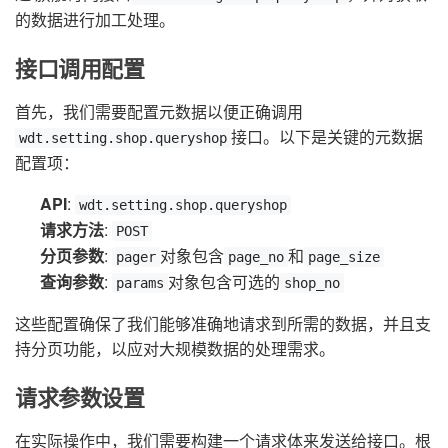
的数据进行加工处理。
接口调用配置
首先，我们需要配置元数据以便正确调用
接口。以下是关键的元数据
wdt.setting.shop.queryshop
配置项：
API
:
wdt.setting.shop.queryshop
请求方法
:
POST
分页参数
:
对象包含
和
pager
page_no
page_size
查询参数
:
对象包含可选的
params
shop_no
这些配置确保了我们能够准确地请求到所需的数据，并且支
持分页功能，以应对大规模数据的处理需求。
请求参数设置
在实际操作中，我们需要构建一个请求体来发送给接口。根