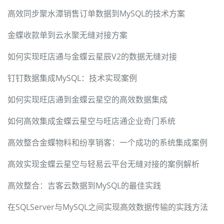
高效同步聚水潭销售订单数据到MySQL的技术方案
金蝶收款单到云水聚无缝对接方案
如何实现旺店通与金蝶云星辰V2的数据无缝对接
钉钉数据集成MySQL：技术实现案例
如何实现旺店通到金蝶云星空的高效数据集成
如何高效集成金蝶云星空与旺店通企业奇门系统
高效整合金蝶物料和纷享销客：一个成功的系统集成案例
高效实现金蝶云星空与轻易云平台无缝对接的案例解析
高效整合：吉客云数据到MySQL的最佳实践
在SQLServer与MySQL之间实现高效数据传输的实践方法