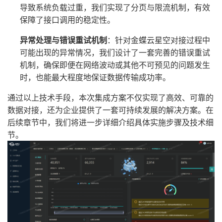
导致系统负载过重，我们实现了分页与限流机制，有效
保障了接口调用的稳定性。
异常处理与错误重试机制
：针对金蝶云星空对接过程中
可能出现的异常情况，我们设计了一套完善的错误重试
机制，确保即便在网络波动或其他不可预见的问题发生
时，也能最大程度地保证数据传输成功率。
通过以上技术手段，本次集成方案不仅实现了高效、可靠的
数据对接，还为企业提供了一套可持续发展的解决方案。在
后续章节中，我们将进一步详细介绍具体实施步骤及技术细
节。