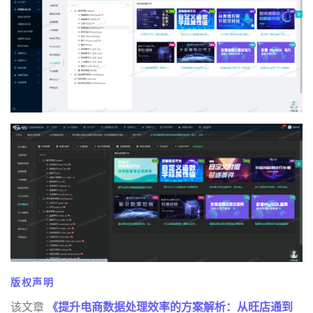
版权声明
该文章
《提升电商数据处理效率的方案解析：从旺店通到