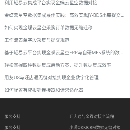
利用轻易云集成平台实现金蝶云星空数据对接
金蝶云星空数据集成最佳实践：高效实现JY-BDS出库提交与审核
如何实现金蝶云星空采购订单数据无缝迁移
工作流表单字段采集与提交规范
基于轻易云平台实现金蝶云星空ERP与自研MES系统的数据集成
轻松掌握四种数据集成启动方案，提升数据集成效率
用友U8与旺店通无缝对接实现企业数字化管理
如何配置有成报销连接器和请求适配器
服务支持
旺店通与金蝶对接全流程
服务支持
小满OKKICRM数据无缝对接