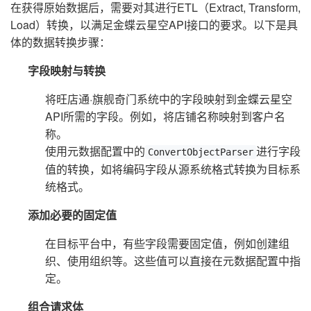
在获得原始数据后，需要对其进行ETL（Extract, Transform,
Load）转换，以满足金蝶云星空API接口的要求。以下是具
体的数据转换步骤：
字段映射与转换
将旺店通·旗舰奇门系统中的字段映射到金蝶云星空
API所需的字段。例如，将店铺名称映射到客户名
称。
使用元数据配置中的
进行字段
ConvertObjectParser
值的转换，如将编码字段从源系统格式转换为目标系
统格式。
添加必要的固定值
在目标平台中，有些字段需要固定值，例如创建组
织、使用组织等。这些值可以直接在元数据配置中指
定。
组合请求体