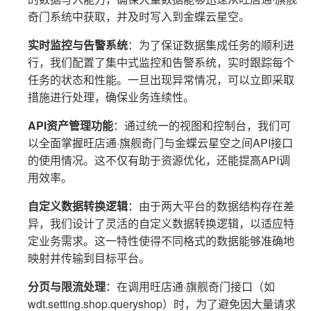
奇门系统中获取，并及时写入到金蝶云星空。
实时监控与告警系统
：为了保证数据集成任务的顺利进
行，我们配置了集中式监控和告警系统，实时跟踪每个
任务的状态和性能。一旦出现异常情况，可以立即采取
措施进行处理，确保业务连续性。
API资产管理功能
：通过统一的视图和控制台，我们可
以全面掌握旺店通·旗舰奇门与金蝶云星空之间API接口
的使用情况。这不仅有助于资源优化，还能提高API调
用效率。
自定义数据转换逻辑
：由于两大平台的数据结构存在差
异，我们设计了灵活的自定义数据转换逻辑，以适应特
定业务需求。这一特性使得不同格式的数据能够准确地
映射并传输到目标平台。
分页与限流处理
：在调用旺店通·旗舰奇门接口（如
wdt.setting.shop.queryshop）时，为了避免因大量请求