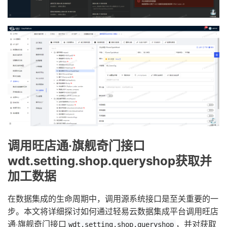
调用旺店通·旗舰奇门接口
wdt.setting.shop.queryshop获取并
加工数据
在数据集成的生命周期中，调用源系统接口是至关重要的一
步。本文将详细探讨如何通过轻易云数据集成平台调用旺店
通·旗舰奇门接口
，并对获取
wdt.setting.shop.queryshop