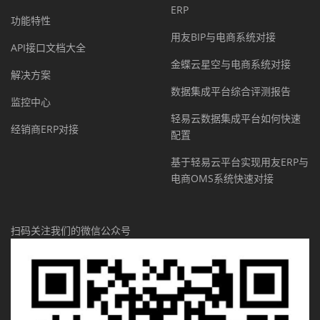
ERP
功能特性
用友BIP与电商系统对接
API接口文档大全
金蝶云星空与电商系统对接
解决方案
数据集成平台综合评测报告
监控中心
轻易云数据集成平台如何快速
经销商ERP对接
配置
基于轻易云平台实现用友ERP与
电商OMS系统快速对接
扫码关注我们的微信公众号