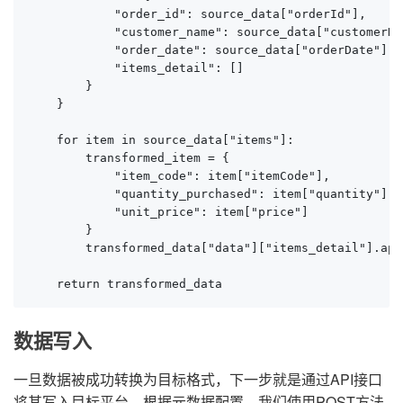
            "order_id": source_data["orderId"],

            "customer_name": source_data["customerNam
            "order_date": source_data["orderDate"],

            "items_detail": []

        }

    }

    for item in source_data["items"]:

        transformed_item = {

            "item_code": item["itemCode"],

            "quantity_purchased": item["quantity"],

            "unit_price": item["price"]

        }

        transformed_data["data"]["items_detail"].app
    return transformed_data
数据写入
一旦数据被成功转换为目标格式，下一步就是通过API接口
将其写入目标平台。根据元数据配置，我们使用POST方法