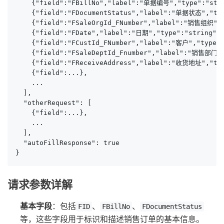
    {"field":"FBillNo","label":"单据编号","type":"str
    {"field":"FDocumentStatus","label":"单据状态","typ
    {"field":"FSaleOrgId_FNumber","label":"销售组织","
    {"field":"FDate","label":"日期","type":"string","
    {"field":"FCustId_FNumber","label":"客户","type":
    {"field":"FSaleDeptId_Fnumber","label":"销售部门",
    {"field":"FReceiveAddress","label":"收货地址","typ
    {"field":...},

    ...

  ],

  "otherRequest": [

    {"field":...},

    ...

  ],

  "autoFillResponse": true

}
请求参数详解
基本字段
：包括
、
、
FID
FBillNo
FDocumentStatus
等，这些字段用于标识和描述销售订单的基本信息。