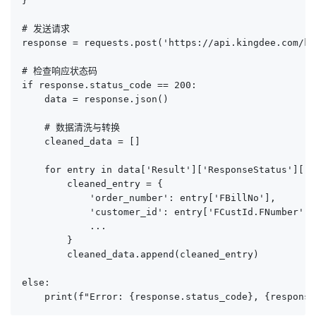
}

# 发送请求

response = requests.post('https://api.kingdee.com/k3
# 检查响应状态码

if response.status_code == 200:

    data = response.json()

    # 数据清洗与转换

    cleaned_data = []

    for entry in data['Result']['ResponseStatus']['S
        cleaned_entry = {

            'order_number': entry['FBillNo'],

            'customer_id': entry['FCustId.FNumber'],

            ...

        }

        cleaned_data.append(cleaned_entry)

else:

    print(f"Error: {response.status_code}, {response