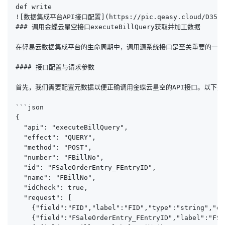
def write

![数据集成平台API接口配置](https://pic.qeasy.cloud/D35.png
### 调用金蝶云星空接口executeBillQuery获取并加工数据

在轻易云数据集成平台的生命周期中，调用源系统接口是至关重要的一步。本
#### 接口配置与请求参数

首先，我们需要配置元数据以便正确调用金蝶云星空的API接口。以下是
```json

{

  "api": "executeBillQuery",

  "effect": "QUERY",

  "method": "POST",

  "number": "FBillNo",

  "id": "FSaleOrderEntry_FEntryID",

  "name": "FBillNo",

  "idCheck": true,

  "request": [

    {"field":"FID","label":"FID","type":"string","de
    {"field":"FSaleOrderEntry_FEntryID","label":"FSa