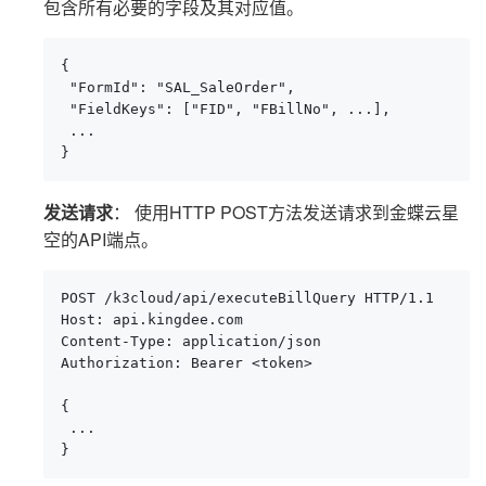
包含所有必要的字段及其对应值。
{

 "FormId": "SAL_SaleOrder",

 "FieldKeys": ["FID", "FBillNo", ...],

 ...

}
发送请求
： 使用HTTP POST方法发送请求到金蝶云星
空的API端点。
POST /k3cloud/api/executeBillQuery HTTP/1.1

Host: api.kingdee.com

Content-Type: application/json

Authorization: Bearer <token>

{

 ...

}