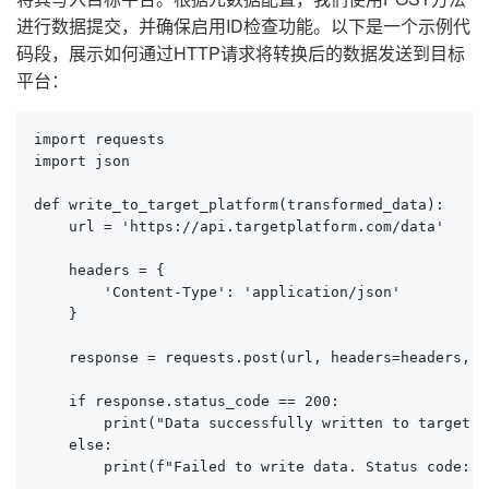
进行数据提交，并确保启用ID检查功能。以下是一个示例代
码段，展示如何通过HTTP请求将转换后的数据发送到目标
平台：
import requests

import json

def write_to_target_platform(transformed_data):

    url = 'https://api.targetplatform.com/data'

    headers = {

        'Content-Type': 'application/json'

    }

    response = requests.post(url, headers=headers, d
    if response.status_code == 200:

        print("Data successfully written to target p
    else:

        print(f"Failed to write data. Status code: {