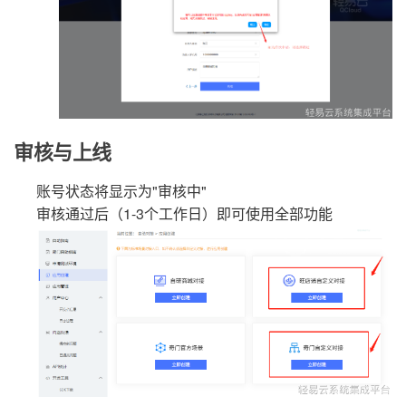
审核与上线
账号状态将显示为"审核中"
审核通过后（1-3个工作日）即可使用全部功能