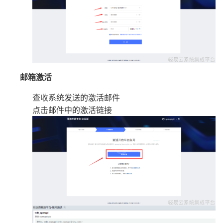
邮箱激活
查收系统发送的激活邮件
点击邮件中的激活链接