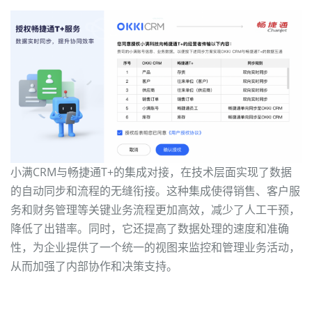
小满CRM与畅捷通T+的集成对接，在技术层面实现了数据
的自动同步和流程的无缝衔接。这种集成使得销售、客户服
务和财务管理等关键业务流程更加高效，减少了人工干预，
降低了出错率。同时，它还提高了数据处理的速度和准确
性，为企业提供了一个统一的视图来监控和管理业务活动，
从而加强了内部协作和决策支持。