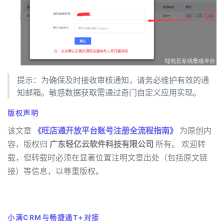
提示：为确保及时接收审核通知，请务必维护有效的通
知邮箱。敏感数据获取需通过奇门自定义应用实现。
版权声明
该文章
《旺店通开放平台账号注册全流程指南》
为原创内
容，版权归
广东轻亿云软件科技有限公司
所有。 欢迎转
载，但转载时必须在显著位置注明文章出处（包括原文链
接）等信息，以尊重版权。
小满CRM与畅捷通T+对接