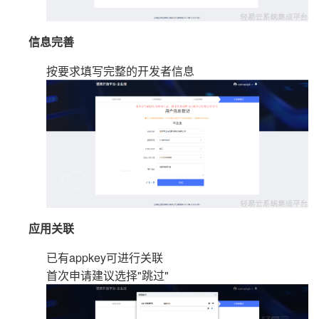
信息完善
按要求填写完整的开发者信息
应用关联
已有appkey可进行关联
首次申请建议选择"跳过"