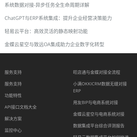
系统数据对接-异步任务全生命周期详解
ChatGPT与ERP系统集成：提升企业经营决策能力
轻易云平台：高效灵活的静态映射功能
金蝶云星空与致远OA集成助力企业数字化转型
服务支持
旺店通与金蝶对接全流程
服务支持
小满OKKICRM数据无缝对接
ERP
功能特性
用友BIP与电商系统对接
API接口文档大全
金蝶云星空与电商系统对接
解决方案
数据集成平台综合评测报告
监控中心