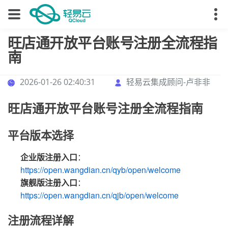
旺店通开放平台账号注册全流程指
南
2026-01-26 02:40:31
轻易云集成顾问-卢非非
旺店通开放平台账号注册全流程指南
平台版本选择
企业版注册入口
：
https://open.wangdian.cn/qyb/open/welcome
旗舰版注册入口
：
https://open.wangdian.cn/qjb/open/welcome
注册流程详解