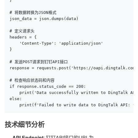
}

# 将数据转换为JSON格式

json_data = json.dumps(data)

# 定义请求头

headers = {

    'Content-Type': 'application/json'

}

# 发送POST请求到钉钉API接口

response = requests.post('https://oapi.dingtalk.com/
# 检查响应状态码和内容

if response.status_code == 200:

    print('Data successfully written to DingTalk API'
else:

    print(f'Failed to write data to DingTalk API: {r
技术细节分析
API Endpoint
: 钉钉API接口的URL为