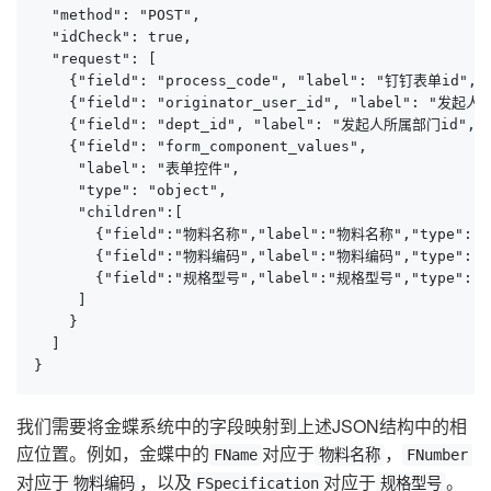
  "method": "POST",

  "idCheck": true,

  "request": [

    {"field": "process_code", "label": "钉钉表单id",
    {"field": "originator_user_id", "label": "发起人
    {"field": "dept_id", "label": "发起人所属部门id"
    {"field": "form_component_values", 

     "label": "表单控件",

     "type": "object",

     "children":[

       {"field":"物料名称","label":"物料名称","type":"str
       {"field":"物料编码","label":"物料编码","type":"str
       {"field":"规格型号","label":"规格型号","type":"str
     ]

    }

  ]

}
我们需要将金蝶系统中的字段映射到上述JSON结构中的相
应位置。例如，金蝶中的
对应于
，
FName
物料名称
FNumber
对应于
，以及
对应于
。
物料编码
FSpecification
规格型号