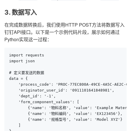
3. 数据写入
在完成数据转换后，我们使用HTTP POST方法将数据写入
钉钉API接口。以下是一个示例代码片段，展示如何通过
Python实现这一过程：
import requests

import json

# 定义要发送的数据

data = {

    'process_code': 'PROC-77EC800A-49CE-4A5C-AE2C-09
    'originator_user_id': '0911101641848981',

    'dept_id': '-1',

    'form_component_values': [

        {'name': '物料名称', 'value': 'Example Materia
        {'name': '物料编码', 'value': 'EX123456'},

        {'name': '规格型号', 'value': 'Model XYZ'}

    ]
