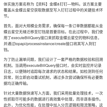
体实施方案名称为【资料】金蝶&钉钉—物料。该方案主要
覆盖从金蝶云星空获取数据至写入钉钉过程中的关键技术环
节。
首先，面对大规模业务需求，确保每一条订单数据都能从金
蝶云星空无缝迁移至钉铛是首要目标。在此过程中，我们使
用了executeBillQuery接口来抓取金蝶云星空的物料信息，
并通过topapi/processinstance/create接口将其写入到钉
铛。
为了防止漏单问题，我们设计了一套严格的数据校验和回溯
机制。当调用executeBillQuery接口时，会实时监控并记录
日志，以便随时追踪每次请求的状态和结果。如检测到任何
异常，则立即启动重试机制，通过多次尝试确保所有必要数
据均正确传输。
针对大量数据快速写入方面，我们采用批量处理技术，一次
性抓取尽可能多的数据进行高效集中处理，而非逐条操作。
此外，为优化性能，在处理中加入分页逻辑和限流策略，这