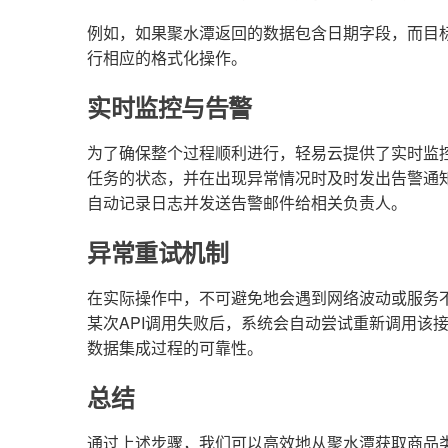
例如，如果聚水潭返回的数据包含日期字段，而目
行相应的格式化操作。
实时监控与告警
为了确保整个过程顺利进行，轻易云提供了实时监
任务的状态，并在出现异常情况时及时发出告警通知
自动记录日志并发送告警邮件给相关负责人。
异常重试机制
在实际操作中，不可避免地会遇到网络波动或服务
某次API调用失败后，系统会自动尝试重新调用该
数据集成过程的可靠性。
总结
通过上述步骤，我们可以高效地从聚水潭获取商品