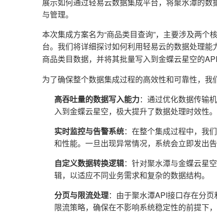
展示如何通过轻易云数据集成平台，将聚水潭的数
与管理。
本次集成方案名为“商品类目查询”，主要涉及两个
台。我们将详细探讨如何利用轻易云的数据处理能力
商品类目数据，并将其批量写入到金蝶云星空的AP
为了确保整个数据集成过程的高效性和可靠性，我
高吞吐量的数据写入能力
：通过优化数据传输机
入到金蝶云星空，极大提升了数据处理时效性。
实时监控与告警系统
：在整个集成过程中，我们
和性能。一旦出现异常情况，系统会立即发出告
自定义数据转换逻辑
：针对聚水潭与金蝶云星空
辑，以适应不同业务需求和复杂的数据结构。
分页与限流处理
：由于聚水潭API接口存在分
限流策略，确保在不影响系统稳定性的前提下，