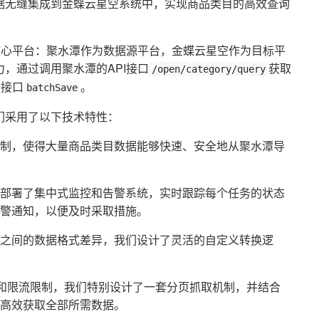
据无缝集成到金蝶云星空系统中，实现商品类目的高效查询
核心平台：聚水潭作为数据源平台，金蝶云星空作为目标平
，通过调用聚水潭的API接口
获取
/open/category/query
I接口
。
batchSave
们采用了以下技术特性：
制，使得大量商品类目数据能够快速、安全地从聚水潭导
部署了集中式监控和告警系统，实时跟踪每个任务的状态
警通知，以便及时采取措施。
之间的数据格式差异，我们设计了灵活的自定义转换逻
页和限流限制，我们特别设计了一套分页抓取机制，并结合
高效获取全部所需数据。