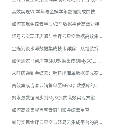
高效实现VC学年与金蝶学年数据集成的技术实践
如何实现金蝶云星辰V2与数据平台高效对接
轻易云实现旺店通与金蝶云星空数据高效集成案例
金蝶到聚水潭数据集成技术详解：从组装拆卸单到采购入库
如何通过马帮库存SKU数据集成到MySQL：实现步骤及关键技术
从旺店通到金蝶云：销售出库单数据集成案例分享
高效集成吉客云销售单至MySQL数据库的最佳实践
聚水潭数据同步到MySQL的高效实现方案
如何高效集成吉客云奇门和金蝶云星空
如何实现金蝶云星空与轻易云集成平台的高效数据对接