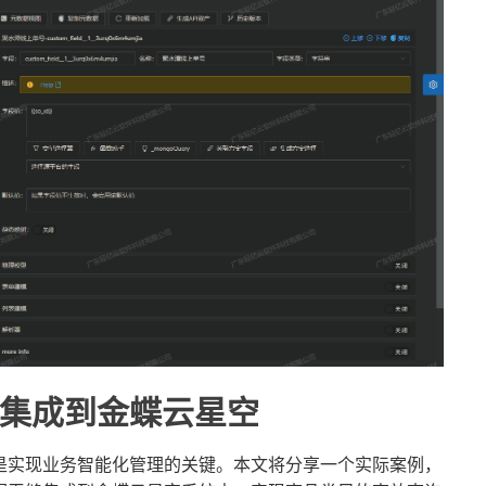
集成到金蝶云星空
是实现业务智能化管理的关键。本文将分享一个实际案例，