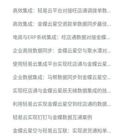
高效集成：轻易云平台对接旺店通调拨单数据
高效集成：金蝶云星空退款单数据同步最佳实践
电商与ERP系统集成：旺店通数据对接金蝶云星空的实践案例
企业高效数据同步：金蝶云星空与聚水潭对接案例
使用轻易云集成平台实现旺店通与金蝶云星空的数据对接
企业数据集成：马帮数据同步到金蝶云星空示例
实现旺店通与金蝶云星辰无缝数据集成的技术详解
利用轻易云实现金蝶云星空到旺店通的数据集成案例
轻易云实现钉钉与金蝶数据互通案例
金蝶云星空与轻易云互联：实现退货通知单数据集成的实战案例