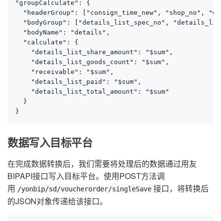
"groupCalculate": {

  "headerGroup": ["consign_time_new", "shop_no", "wa
  "bodyGroup": ["details_list_spec_no", "details_lis
  "bodyName": "details",

  "calculate": {

    "details_list_share_amount": "$sum",

    "details_list_goods_count": "$sum",

    "receivable": "$sum",

    "details_list_paid": "$sum",

    "details_list_total_amount": "$sum"

  }

}
数据写入目标平台
在完成数据转换后，我们需要将处理后的数据通过用友
BIPAPI接口写入目标平台。使用POST方法调
用
接口，将转换后
/yonbip/sd/voucherorder/singleSave
的JSON对象传递给该接口。