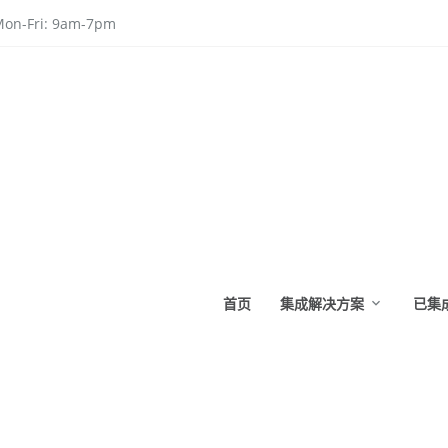
on-Fri: 9am-7pm
首页
集成解决方案
已集