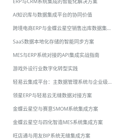
ERP与CRM系统集成的智能化解决方案
AI知识库与数据集成平台的协同价值
跨境电商ERP与金蝶云星空销售出库数据集成方案
SaaS数据本地化存储的智能同步方案
MES与ERP系统对接的API集成实战指南
游戏外设行业数字化转型实践
轻易云集成平台：主数据管理系统与企业级系统整合解决方案
领星ERP与轻易云无缝数据对接方案
金蝶云星空与赛意SMOM系统集成方案
金蝶云星空与四化智造MES系统集成方案
旺店通与用友BIP系统无缝集成方案