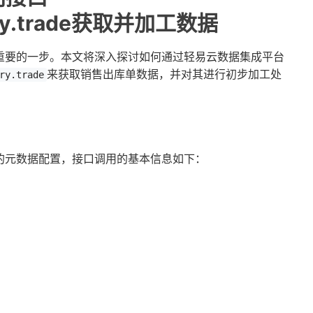
query.trade获取并加工数据
重要的一步。本文将深入探讨如何通过轻易云数据集成平台
来获取销售出库单数据，并对其进行初步加工处
ry.trade
的元数据配置，接口调用的基本信息如下：