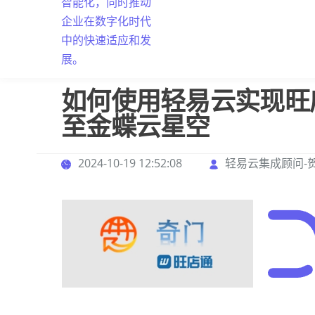
如何使用轻易云实现旺
至金蝶云星空
2024-10-19 12:52:08
轻易云集成顾问-