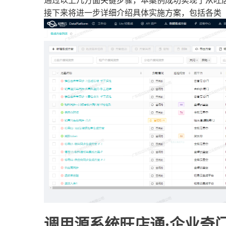
接下来将进一步详细介绍具体实施方案，包括各类
调用源系统旺店通·企业奇