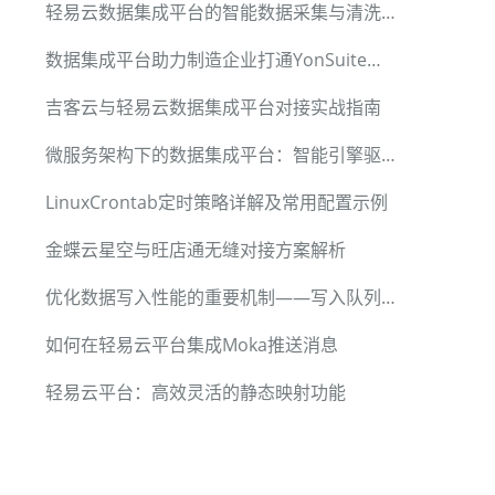
轻易云数据集成平台的智能数据采集与清洗技术
数据集成平台助力制造企业打通YonSuite系统
吉客云与轻易云数据集成平台对接实战指南
微服务架构下的数据集成平台：智能引擎驱动企业数字化转型
LinuxCrontab定时策略详解及常用配置示例
金蝶云星空与旺店通无缝对接方案解析
优化数据写入性能的重要机制——写入队列池
如何在轻易云平台集成Moka推送消息
轻易云平台：高效灵活的静态映射功能