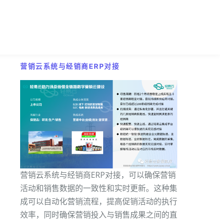
营销云系统与经销商ERP对接
营销云系统与经销商ERP对接，可以确保营销
活动和销售数据的一致性和实时更新。这种集
成可以自动化营销流程，提高促销活动的执行
效率，同时确保营销投入与销售成果之间的直