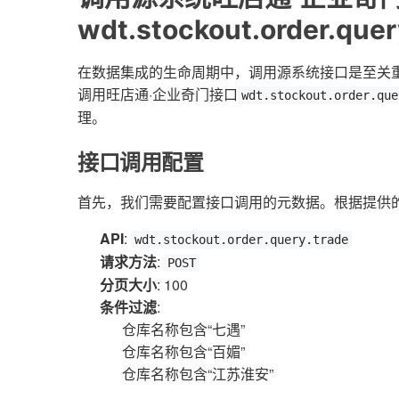
wdt.stockout.order.
在数据集成的生命周期中，调用源系统接口是至关
调用旺店通·企业奇门接口
wdt.stockout.order.que
理。
接口调用配置
首先，我们需要配置接口调用的元数据。根据提供
API
:
wdt.stockout.order.query.trade
请求方法
:
POST
分页大小
: 100
条件过滤
:
仓库名称包含“七遇”
仓库名称包含“百媚”
仓库名称包含“江苏淮安”